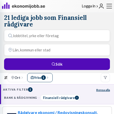
Logga in
21 lediga jobb som Finansiell
rådgivare
Sök
Ort
Yrke
1
AKTIVA FILTER
1
Rensa alla
Finansiell rådgivare
BANK & RÅDGIVNING
Rådgivare ekonomi / Redovisningskonsult,