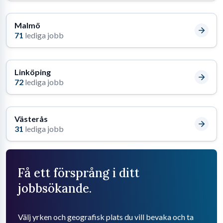
Malmö
71
lediga jobb
Linköping
72
lediga jobb
Västerås
31
lediga jobb
Få ett försprång i ditt
jobbsökande.
Välj yrken och geografisk plats du vill bevaka och ta