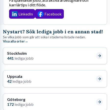
Få spännande jobb, attraktiva arbetsgivare och
karriärtips i ditt flöde.
LinkedIn
Facebook
Nystart? Sök lediga jobb i en annan stad!
Se vilka jobb som går att söka i städerna listade nedan.
→
Visa alla orter
Stockholm
441
lediga jobb
Uppsala
42
lediga jobb
Göteborg
172
lediga jobb