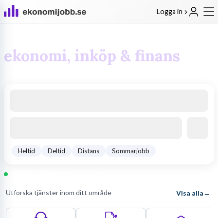
Logga in
Hitta rätt jobb inom
ekonomi, inköp & finans
Sök bland
1 757
lediga jobb och utforska arbetsgivarprofiler
Heltid
Deltid
Distans
Sommarjobb
+
565
nya jobb senaste veckan
Utforska tjänster inom ditt område
→
Visa alla