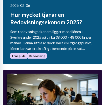
2026-02-06
Hur mycket tjänar en
Redovisningsekonom 2025?
Som redovisningsekonom ligger medellönen i
Sverige under 2025 på cirka 38 000 – 48 000 kr per
månad. Denna siffra är dock bara en utgångspunkt,
lönen kan variera kraftigt beroende på en rad
faktorer som erfarenhet, geografisk placering,
Löneguide
Redovisning
sektor och specialistkompetens.