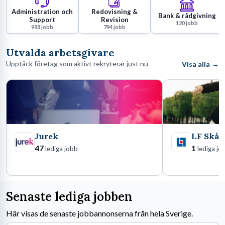
Administration och
Redovisning &
Bank & rådgivning
Support
Revision
120
jobb
988
jobb
794
jobb
Utvalda arbetsgivare
Upptäck företag som aktivt rekryterar just nu
→
Visa alla
Jurek
LF Skån
47
1
lediga jobb
lediga jo
Senaste lediga jobben
Här visas de senaste jobbannonserna från hela Sverige.