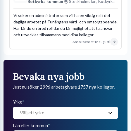
Botkyrka kommun
Stockholms län, Botkyrka
Vi söker en administratör som vill ha en viktig roll i det
dagliga arbetet på Tunängens vård- och omsorgsboende.
Här får du en bred roll där du får möjlighet att ta ansvar
och utvecklas tillsammans med dina kollegor.
Ansök senast
18 augusti
Bevaka nya jobb
Just nu söker 2996 arbetsgivare 1757 nya kollegor.
Yrke
*
Län eller kommun
*