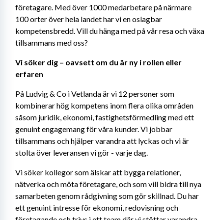
företagare. Med över 1000 medarbetare på närmare 
100 orter över hela landet har vi en oslagbar 
kompetensbredd. Vill du hänga med på vår resa och växa 
tillsammans med oss?
Vi söker dig – oavsett om du är ny i rollen eller 
erfaren
På Ludvig & Co i Vetlanda är vi 12 personer som 
kombinerar hög kompetens inom flera olika områden 
såsom juridik, ekonomi, fastighetsförmedling med ett 
genuint engagemang för våra kunder. Vi jobbar 
tillsammans och hjälper varandra att lyckas och vi är 
stolta över leveransen vi gör - varje dag.
Vi söker kollegor som älskar att bygga relationer, 
nätverka och möta företagare, och som vill bidra till nya 
samarbeten genom rådgivning som gör skillnad. Du har 
ett genuint intresse för ekonomi, redovisning och 
företagande och trivs i ett team där vi stöttar varandra 