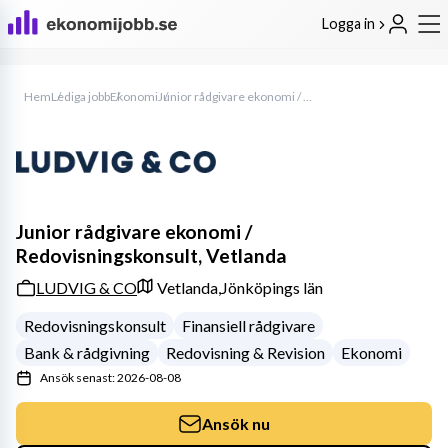
Logga in
Hem
Lediga jobb
Ekonomi
Junior rådgivare ekonomi / Redovisningskonsult, Vetlanda
Junior rådgivare ekonomi /
Redovisningskonsult, Vetlanda
LUDVIG & CO
Vetlanda,
Jönköpings län
Redovisningskonsult
Finansiell rådgivare
Bank & rådgivning
Redovisning & Revision
Ekonomi
Ansök senast: 2026-08-08
Ansök nu