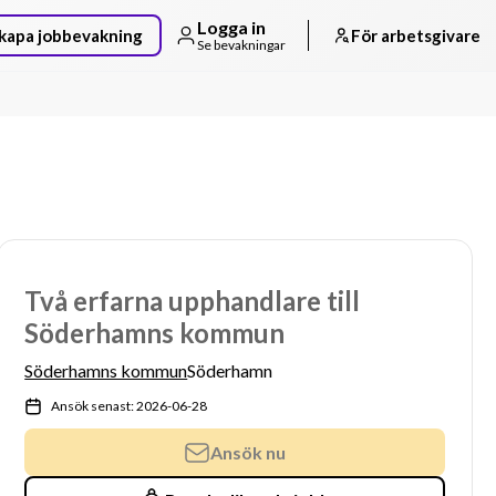
Logga in
kapa jobbevakning
För arbetsgivare
Se bevakningar
Två erfarna upphandlare till
Söderhamns kommun
Söderhamns kommun
Söderhamn
Ansök senast: 2026-06-28
Ansök nu