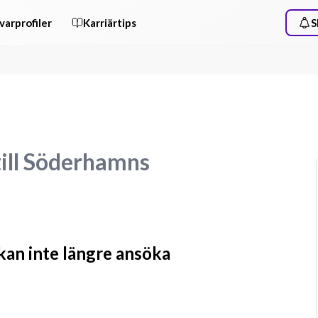
varprofiler
Karriärtips
S
till Söderhamns
 kan inte längre ansöka