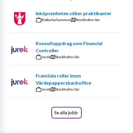
Du kommer att spela en central roll i att säkerställa 
leveranser, optimera lagerflöden och bidra till en säker 
Inköpsenheten söker praktikanter
och hållbar arbetsmiljö.
Botkyrka kommun
Stockholms län
Arbetsuppgifter:
•	Planera och hantera materialbehov i enlighet med 
Konsultuppdrag som Financial
produktionsplaner.
Controller
Jurek
Stockholms län
•	Genomföra inköp av råvaror, komponenter och 
förbrukningsmaterial.
Framtida roller inom
•	Säkerställa leveranser och följa upp leverantörernas 
Värdepappersbackoffice
prestationer.
Jurek
Stockholms län
•	Samarbeta med produktion och kvalitet för att lösa 
materialrelaterade problem.
Se alla jobb
•	Optimera lagerflöden och kapacitetsplanering genom 
användning av MPS-system.