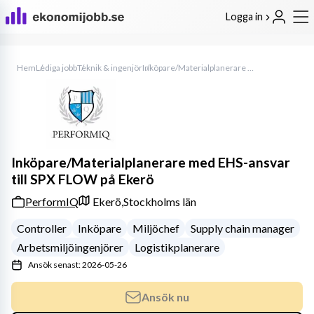
Logga in
Hem
Lediga jobb
Teknik & ingenjör
Inköpare/Materialplanerare med EHS-ansvar till SPX FLOW på Ekerö
Inköpare/Materialplanerare med EHS-ansvar
till SPX FLOW på Ekerö
PerformIQ
Ekerö,
Stockholms län
Controller
Inköpare
Miljöchef
Supply chain manager
Arbetsmiljöingenjörer
Logistikplanerare
Ansök senast: 2026-05-26
Ansök nu