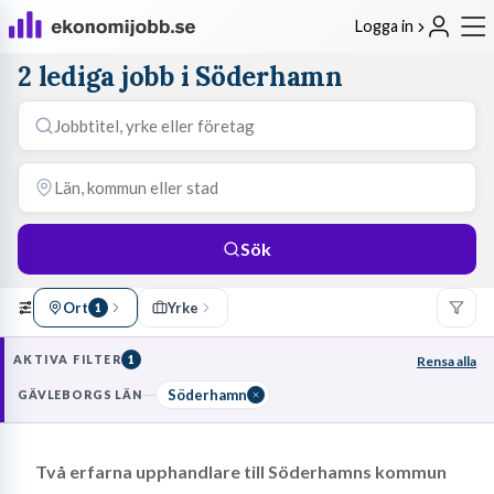
Logga in
2 lediga jobb i Söderhamn
Sök
Ort
Yrke
1
AKTIVA FILTER
1
Rensa alla
Söderhamn
GÄVLEBORGS LÄN
Två erfarna upphandlare till Söderhamns kommun