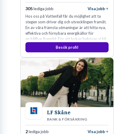
305
lediga jobb
Visa jobb
Hos oss på Vattenfall får du möjlighet att ta
stegen som driver dig och utvecklingen framåt.
En av våra främsta utmaningar är att hitta nya,
effektiva och förnybara energikällor för
en hållbar framtid. För att lyckas behöver vi bli
fler medarbetare som vill göra skillnad.
Besök profil
LF Skåne
BANK & FÖRSÄKRING
2
lediga jobb
Visa jobb