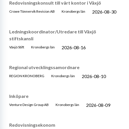
Redovisningskonsult till vårt kontor i Växjö
2026-08-30
Crowe Tönnervik Revision AB
Kronobergs län
Ledningskoordinator/Utredare till Växjö
stiftskansli
2026-08-16
Växjö Stift
Kronobergs län
Regional utvecklingssamordnare
2026-08-10
REGION KRONOBERG
Kronobergs län
Inköpare
2026-08-09
Venture Design Group AB
Kronobergs län
Redovisningsekonom