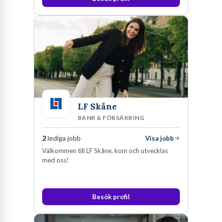
LF Skåne
BANK & FÖRSÄKRING
2
lediga jobb
Visa jobb
Välkommen till LF Skåne, kom och utvecklas
med oss!
Besök profil