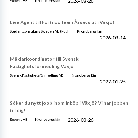
2026-08-26
Experis AB
Kronobergs län
Live Agent till Fortnox team Årsavslut i Växjö!
Studentconsulting Sweden AB (Publ)
Kronobergs län
2026-08-14
Mäklarkoordinator till Svensk
Fastighetsförmedling Växjö
Svensk Fastighetsförmedling AB
Kronobergs län
2027-01-25
Söker du nytt jobb inom Inköp i Växjö? Vi har jobben
till dig!
2026-08-26
Experis AB
Kronobergs län