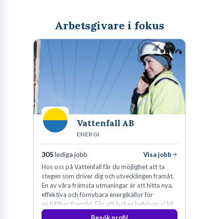
Arbetsgivare i fokus
Vattenfall AB
ENERGI
305
lediga jobb
Visa jobb
Hos oss på Vattenfall får du möjlighet att ta
stegen som driver dig och utvecklingen framåt.
En av våra främsta utmaningar är att hitta nya,
effektiva och förnybara energikällor för
en hållbar framtid. För att lyckas behöver vi bli
fler medarbetare som vill göra skillnad.
Besök profil