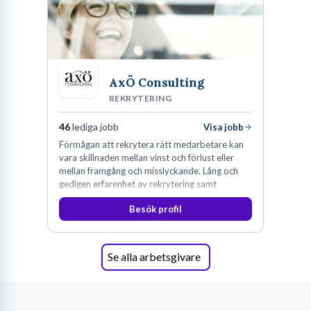
AxÖ Consulting
REKRYTERING
46
lediga jobb
Visa jobb
Förmågan att rekrytera rätt medarbetare kan
vara skillnaden mellan vinst och förlust eller
mellan framgång och misslyckande. Lång och
gedigen erfarenhet av rekrytering samt
konsultverksamhet har lärt oss just det.
Besök profil
Se alla arbetsgivare