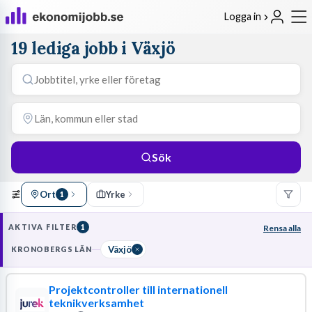
Logga in
19 lediga jobb i Växjö
Sök
Ort
Yrke
1
AKTIVA FILTER
1
Rensa alla
Växjö
KRONOBERGS LÄN
Projektcontroller till internationell
teknikverksamhet