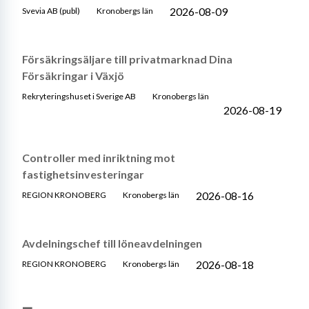
2026-08-09
Svevia AB (publ)
Kronobergs län
Försäkringsäljare till privatmarknad Dina
Försäkringar i Växjö
Rekryteringshuset i Sverige AB
Kronobergs län
2026-08-19
Controller med inriktning mot
fastighetsinvesteringar
2026-08-16
REGION KRONOBERG
Kronobergs län
Avdelningschef till löneavdelningen
2026-08-18
REGION KRONOBERG
Kronobergs län