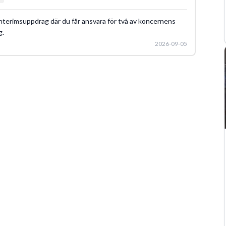
nterimsuppdrag där du får ansvara för två av koncernens
g.
2026-09-05