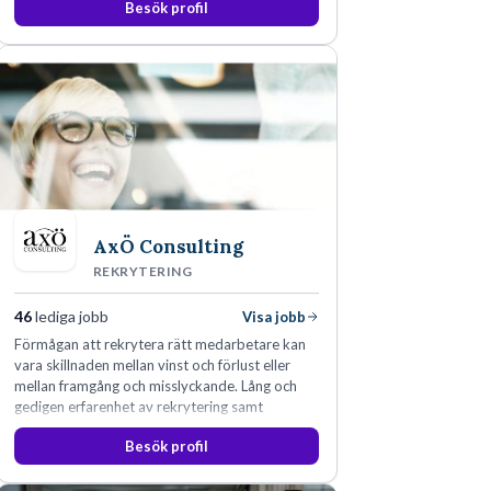
Besök profil
AxÖ Consulting
REKRYTERING
46
lediga jobb
Visa jobb
Förmågan att rekrytera rätt medarbetare kan
vara skillnaden mellan vinst och förlust eller
mellan framgång och misslyckande. Lång och
gedigen erfarenhet av rekrytering samt
konsultverksamhet har lärt oss just det.
Besök profil