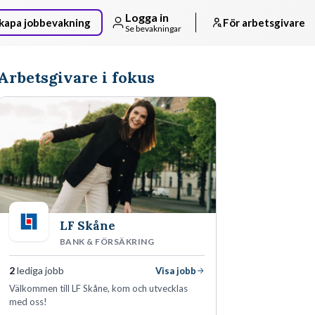
Logga in
kapa jobbevakning
För arbetsgivare
Se bevakningar
Arbetsgivare i fokus
LF Skåne
BANK & FÖRSÄKRING
2
lediga jobb
Visa jobb
Välkommen till LF Skåne, kom och utvecklas
med oss!