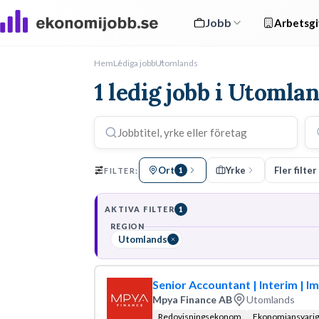
Jobb
Arbetsgi
Hem
Lediga jobb
Utomlands
1 ledig jobb i Utomla
Ort
Yrke
Fler filter
FILTER:
1
AKTIVA FILTER
1
REGION
Utomlands
Senior Accountant | Interim | I
Mpya Finance AB
Utomlands
Redovisningsekonom
Ekonomiansvarig