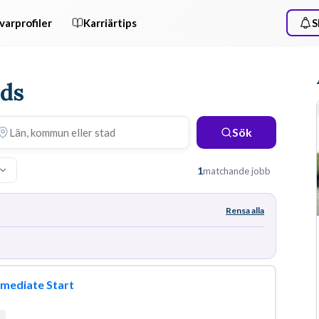
varprofiler
Karriärtips
S
nds
Sök
1
matchande jobb
Rensa alla
mmediate Start