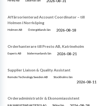
2026-08-31
Hirely AB
Dalarnas län
Affärsorienterad Account Coordinator – till
Holmen i Norrköping
2026-08-18
Holmen AB
Östergötlands län
Orderhanterare till Presto AB, Katrineholm
2026-08-21
Experis AB
Södermanlands län
Supplier Liaison & Quality Assistant
Remote Technology Sweden AB
Stockholms län
2026-08-11
Orderadministratör & Ekonomiassistent
2026-08-28
KALMAR KEBAB AKTIEBOLAG
Skåne län