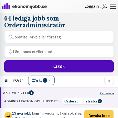
Logga in
64 lediga jobb som
Orderadministratör
Sök
Ort
Yrke
1
AKTIVA FILTER
1
Rensa alla
Orderadministratör
ADMINISTRATION OCH SUPPORT
13
nya jobb
kom in i veckan på din sökning.
Bevaka jobb