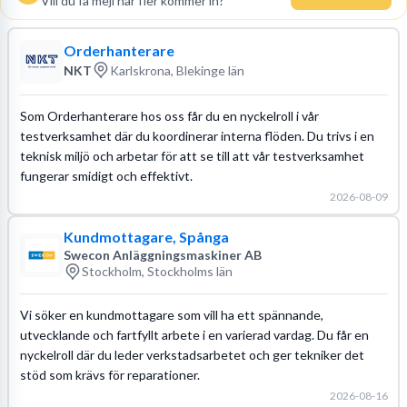
Vill du få mejl när fler kommer in?
Orderhanterare
NKT
Karlskrona, Blekinge län
Som Orderhanterare hos oss får du en nyckelroll i vår
testverksamhet där du koordinerar interna flöden. Du trivs i en
teknisk miljö och arbetar för att se till att vår testverksamhet
fungerar smidigt och effektivt.
2026-08-09
Kundmottagare, Spånga
Swecon Anläggningsmaskiner AB
Stockholm, Stockholms län
Vi söker en kundmottagare som vill ha ett spännande,
utvecklande och fartfyllt arbete i en varierad vardag. Du får en
nyckelroll där du leder verkstadsarbetet och ger tekniker det
stöd som krävs för reparationer.
2026-08-16