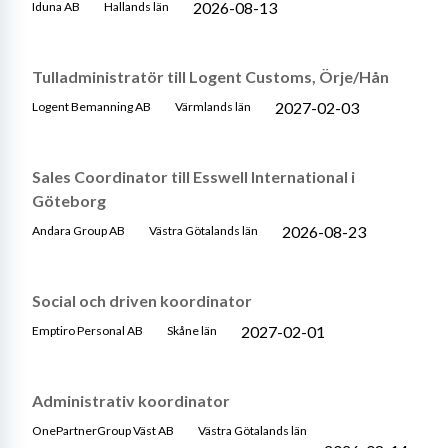
2026-08-13
Iduna AB
Hallands län
Tulladministratör till Logent Customs, Örje/Hån
2027-02-03
Logent Bemanning AB
Värmlands län
Sales Coordinator till Esswell International i
Göteborg
2026-08-23
Andara Group AB
Västra Götalands län
Social och driven koordinator
2027-02-01
Emptiro Personal AB
Skåne län
Administrativ koordinator
OnePartnerGroup Väst AB
Västra Götalands län