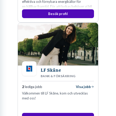
effektiva och förnybara energikällor för
en hållbar framtid. För att lyckas behöver vi bli
fler medarbetare som vill göra skillnad.
Besök profil
LF Skåne
BANK & FÖRSÄKRING
2
lediga jobb
Visa jobb
Välkommen till LF Skåne, kom och utvecklas
med oss!