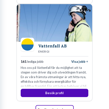
Vattenfall AB
ENERGI
161
lediga jobb
Visa jobb
Hos oss på Vattenfall får du möjlighet att ta
stegen som driver dig och utvecklingen framåt.
En av våra främsta utmaningar är att hitta nya,
effektiva och förnybara energikällor för
en hållbar framtid. För att lyckas behöver vi bli
fler medarbetare som vill göra skillnad.
Besök profil