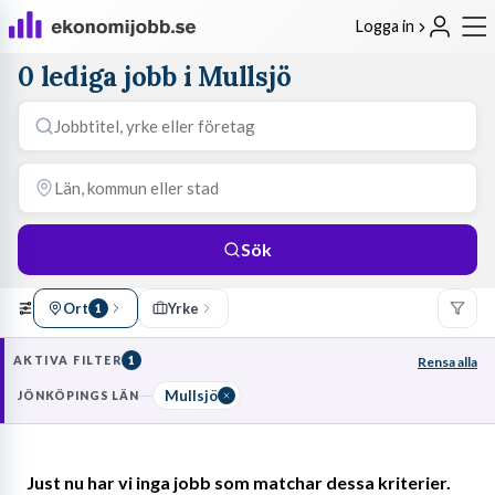
Logga in
0 lediga jobb i Mullsjö
Sök
Ort
Yrke
1
AKTIVA FILTER
1
Rensa alla
Mullsjö
JÖNKÖPINGS LÄN
Just nu har vi inga jobb som matchar dessa kriterier.