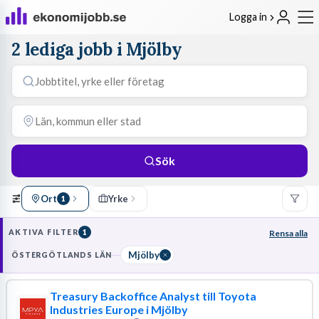
Logga in
2 lediga jobb i Mjölby
Sök
Ort
Yrke
1
AKTIVA FILTER
1
Rensa alla
Mjölby
ÖSTERGÖTLANDS LÄN
Treasury Backoffice Analyst till Toyota
Industries Europe i Mjölby