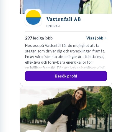
Vattenfall AB
ENERGI
297
lediga jobb
Visa jobb
Hos oss på Vattenfall får du möjlighet att ta
stegen som driver dig och utvecklingen framåt.
En av våra främsta utmaningar är att hitta nya,
effektiva och förnybara energikällor för
en hållbar framtid. För att lyckas behöver vi bli
fler medarbetare som vill göra skillnad.
Besök profil