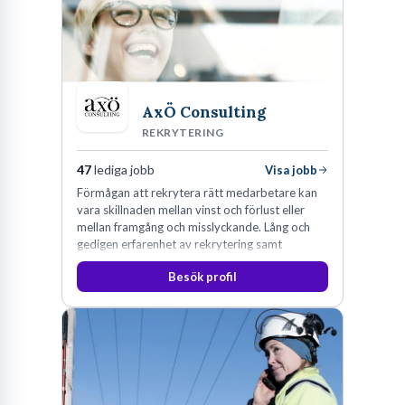
AxÖ Consulting
REKRYTERING
47
lediga jobb
Visa jobb
Förmågan att rekrytera rätt medarbetare kan
vara skillnaden mellan vinst och förlust eller
mellan framgång och misslyckande. Lång och
gedigen erfarenhet av rekrytering samt
konsultverksamhet har lärt oss just det.
Besök profil