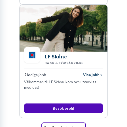
LF Skåne
BANK & FÖRSÄKRING
2
lediga jobb
Visa jobb
Välkommen till LF Skåne, kom och utvecklas
med oss!
Besök profil