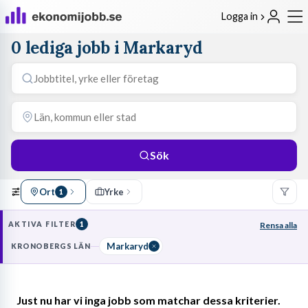
Logga in
0 lediga jobb i Markaryd
Sök
Ort
Yrke
1
AKTIVA FILTER
1
Rensa alla
Markaryd
KRONOBERGS LÄN
Just nu har vi inga jobb som matchar dessa kriterier.