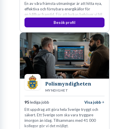
En av våra främsta utmaningar är att hitta nya,
effektiva och förnybara energikällor för
en hållbar framtid. För att lyckas behöver vi bli
fler medarbetare som vill göra skillnad.
Besök profil
Polismyndigheten
MYNDIGHET
95
lediga jobb
Visa jobb
Ett uppdrag att göra hela Sverige tryggt och
säkert. Ett Sverige som ska vara tryggare
imorgon än idag. Tillsammans med 41 000
kollegor gör vi det möjligt.