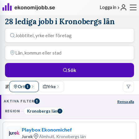
Logga in
28 lediga jobb i Kronobergs län
Sök
Ort
Yrke
1
AKTIVA FILTER
1
Rensa alla
Kronobergs län
REGION
Playbox Ekonomichef
Jurek
Älmhult, Kronobergs län