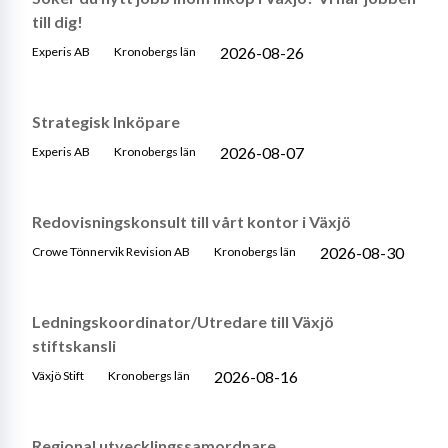
till dig!
2026-08-26
Experis AB
Kronobergs län
Strategisk Inköpare
2026-08-07
Experis AB
Kronobergs län
Redovisningskonsult till vårt kontor i Växjö
2026-08-30
Crowe Tönnervik Revision AB
Kronobergs län
Ledningskoordinator/Utredare till Växjö
stiftskansli
2026-08-16
Växjö Stift
Kronobergs län
Regional utvecklingssamordnare