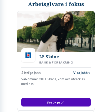
Arbetsgivare i fokus
LF Skåne
BANK & FÖRSÄKRING
2
lediga jobb
Visa jobb
Välkommen till LF Skåne, kom och utvecklas
med oss!
Besök profil