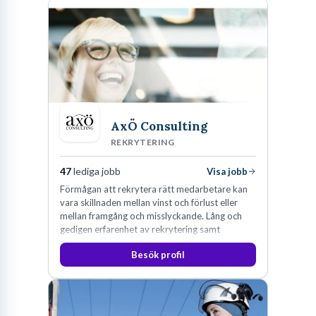
AxÖ Consulting
REKRYTERING
47
lediga jobb
Visa jobb
Förmågan att rekrytera rätt medarbetare kan
vara skillnaden mellan vinst och förlust eller
mellan framgång och misslyckande. Lång och
gedigen erfarenhet av rekrytering samt
konsultverksamhet har lärt oss just det.
Besök profil