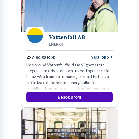
Vattenfall AB
ENERGI
297
lediga jobb
Visa jobb
Hos oss på Vattenfall får du möjlighet att ta
stegen som driver dig och utvecklingen framåt.
En av våra främsta utmaningar är att hitta nya,
effektiva och förnybara energikällor för
en hållbar framtid. För att lyckas behöver vi bli
fler medarbetare som vill göra skillnad.
Besök profil