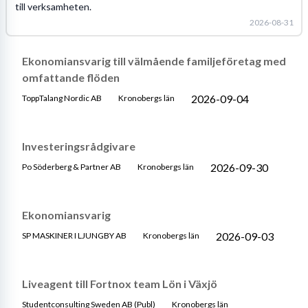
till verksamheten.
2026-08-31
Ekonomiansvarig till välmående familjeföretag med
omfattande flöden
2026-09-04
ToppTalang Nordic AB
Kronobergs län
Investeringsrådgivare
2026-09-30
Po Söderberg & Partner AB
Kronobergs län
Ekonomiansvarig
2026-09-03
SP MASKINER I LJUNGBY AB
Kronobergs län
Liveagent till Fortnox team Lön i Växjö
Studentconsulting Sweden AB (Publ)
Kronobergs län