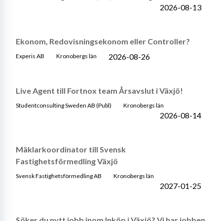
2026-08-13
Ekonom, Redovisningsekonom eller Controller?
2026-08-26
Experis AB
Kronobergs län
Live Agent till Fortnox team Årsavslut i Växjö!
Studentconsulting Sweden AB (Publ)
Kronobergs län
2026-08-14
Mäklarkoordinator till Svensk
Fastighetsförmedling Växjö
Svensk Fastighetsförmedling AB
Kronobergs län
2027-01-25
Söker du nytt jobb inom Inköp i Växjö? Vi har jobben