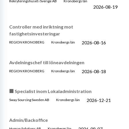
Rekryteringshuset i Sverige AB
Kronobergs län
2026-08-19
Controller med inriktning mot
fastighetsinvesteringar
2026-08-16
REGION KRONOBERG
Kronobergs län
Avdelningschef till löneavdelningen
2026-08-18
REGION KRONOBERG
Kronobergs län
🏢 Specialist inom Lokaladministration
2026-12-21
Sway Sourcing Sweden AB
Kronobergs län
Admin/Backoffice
2026-08-07
Human Solutions AB
Kronobergs län