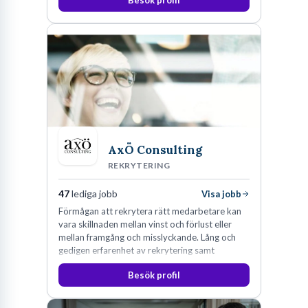
Besök profil
AxÖ Consulting
REKRYTERING
47
lediga jobb
Visa jobb
Förmågan att rekrytera rätt medarbetare kan
vara skillnaden mellan vinst och förlust eller
mellan framgång och misslyckande. Lång och
gedigen erfarenhet av rekrytering samt
konsultverksamhet har lärt oss just det.
Besök profil