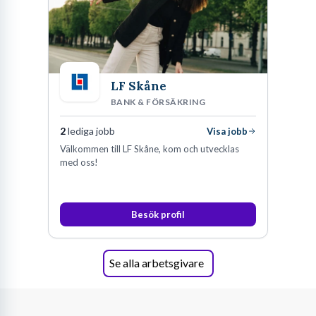
LF Skåne
BANK & FÖRSÄKRING
2
lediga jobb
Visa jobb
Välkommen till LF Skåne, kom och utvecklas
med oss!
Besök profil
Se alla arbetsgivare