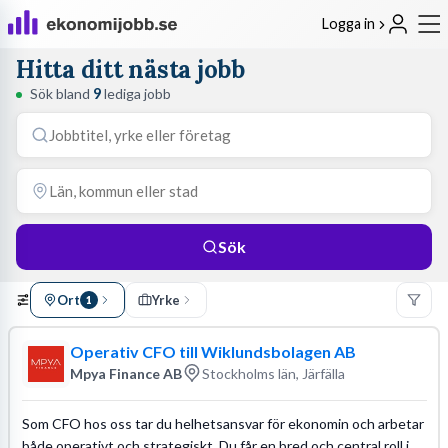
Logga in
Hitta ditt nästa jobb
Sök bland
9
lediga jobb
Sök
Ort
Yrke
1
Operativ CFO till Wiklundsbolagen AB
Mpya Finance AB
Stockholms län, Järfälla
Som CFO hos oss tar du helhetsansvar för ekonomin och arbetar
både operativt och strategiskt. Du får en bred och central roll i