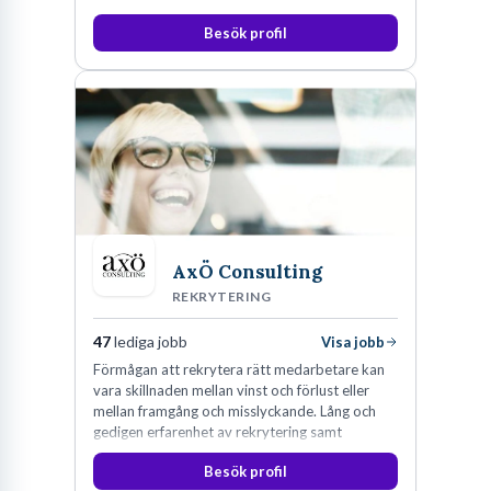
Besök profil
AxÖ Consulting
REKRYTERING
47
lediga jobb
Visa jobb
Förmågan att rekrytera rätt medarbetare kan
vara skillnaden mellan vinst och förlust eller
mellan framgång och misslyckande. Lång och
gedigen erfarenhet av rekrytering samt
konsultverksamhet har lärt oss just det.
Besök profil