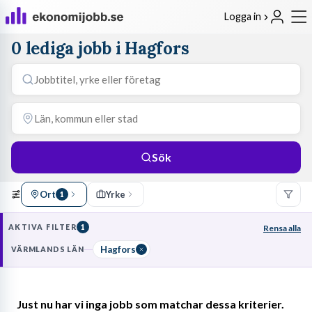
Logga in
0 lediga jobb i Hagfors
Sök
Ort
Yrke
1
AKTIVA FILTER
1
Rensa alla
Hagfors
VÄRMLANDS LÄN
Just nu har vi inga jobb som matchar dessa kriterier.