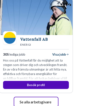
Vattenfall AB
ENERGI
305
lediga jobb
Visa jobb
Hos oss på Vattenfall får du möjlighet att ta
stegen som driver dig och utvecklingen framåt.
En av våra främsta utmaningar är att hitta nya,
effektiva och förnybara energikällor för
en hållbar framtid. För att lyckas behöver vi bli
fler medarbetare som vill göra skillnad.
Besök profil
Se alla arbetsgivare