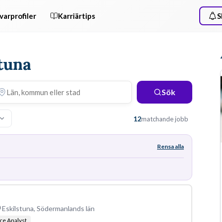
varprofiler
Karriärtips
S
stuna
Sök
12
matchande jobb
Rensa alla
Eskilstuna, Södermanlands län
ce Analyst