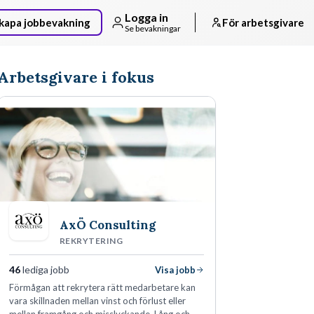
Logga in
kapa jobbevakning
För arbetsgivare
Se bevakningar
Arbetsgivare i fokus
AxÖ Consulting
REKRYTERING
46
lediga jobb
Visa jobb
Förmågan att rekrytera rätt medarbetare kan
vara skillnaden mellan vinst och förlust eller