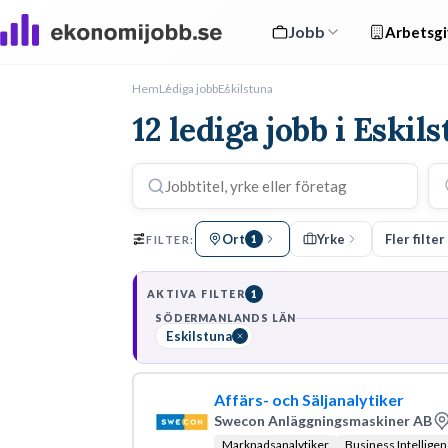
Jobb
Arbetsgi
Hem
Lediga jobb
Eskilstuna
12 lediga jobb i Eskil
Ort
Yrke
Fler filter
FILTER:
1
AKTIVA FILTER
1
SÖDERMANLANDS LÄN
Eskilstuna
Affärs- och Säljanalytiker
Swecon Anläggningsmaskiner AB
Marknadsanalytiker
Business Intelligen