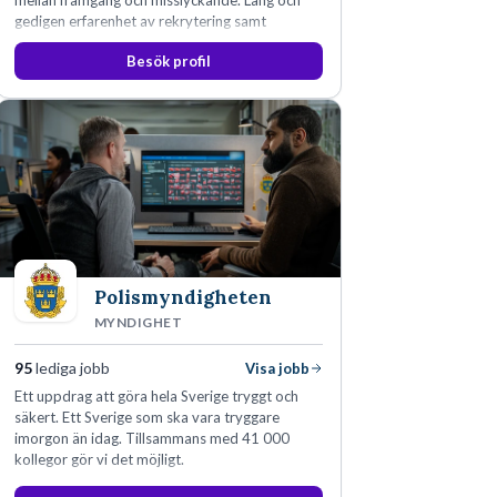
mellan framgång och misslyckande. Lång och
gedigen erfarenhet av rekrytering samt
konsultverksamhet har lärt oss just det.
Besök profil
Polismyndigheten
MYNDIGHET
95
lediga jobb
Visa jobb
Ett uppdrag att göra hela Sverige tryggt och
säkert. Ett Sverige som ska vara tryggare
imorgon än idag. Tillsammans med 41 000
kollegor gör vi det möjligt.