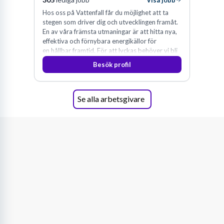
Visa jobb
Hos oss på Vattenfall får du möjlighet att ta
stegen som driver dig och utvecklingen framåt.
En av våra främsta utmaningar är att hitta nya,
effektiva och förnybara energikällor för
en hållbar framtid. För att lyckas behöver vi bli
fler medarbetare som vill göra skillnad.
Besök profil
Se alla arbetsgivare