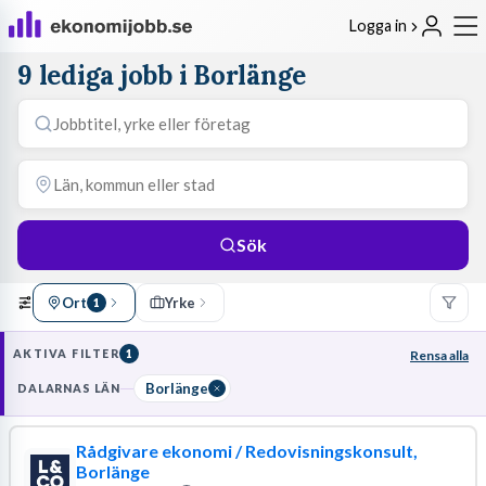
Logga in
9 lediga jobb i Borlänge
Sök
Ort
Yrke
1
AKTIVA FILTER
1
Rensa alla
Borlänge
DALARNAS LÄN
Rådgivare ekonomi / Redovisningskonsult,
Borlänge