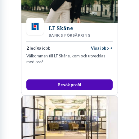
LF Skåne
BANK & FÖRSÄKRING
2
lediga jobb
Visa jobb
Välkommen till LF Skåne, kom och utvecklas
med oss!
Besök profil