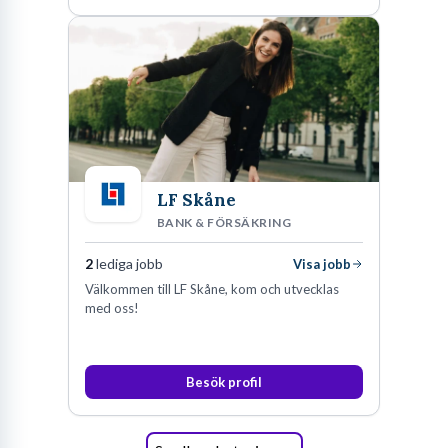
LF Skåne
BANK & FÖRSÄKRING
2
lediga jobb
Visa jobb
Välkommen till LF Skåne, kom och utvecklas
med oss!
Besök profil