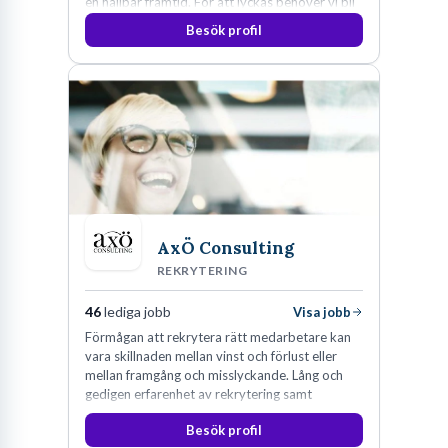
en hållbar framtid. För att lyckas behöver vi bli
fler medarbetare som vill göra skillnad.
Besök profil
AxÖ Consulting
REKRYTERING
46
lediga jobb
Visa jobb
Förmågan att rekrytera rätt medarbetare kan
vara skillnaden mellan vinst och förlust eller
mellan framgång och misslyckande. Lång och
gedigen erfarenhet av rekrytering samt
konsultverksamhet har lärt oss just det.
Besök profil