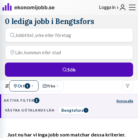
Logga in
0 lediga jobb i Bengtsfors
Sök
Ort
Yrke
1
AKTIVA FILTER
1
Rensa alla
Bengtsfors
VÄSTRA GÖTALANDS LÄN
Just nu har vi inga jobb som matchar dessa kriterier.