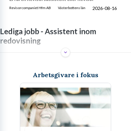
2026-08-16
Revisorcompaniet Hfm AB
Västerbottens län
Lediga jobb -
Assistent inom
redovisning
En revisorsassistent är en viktig del av revisionsbranschen, där
grundarbetet görs för att granska företags ekonomi och
förvaltning. Rollen innebär att assistera en ansvarig revisor med
Arbetsgivare i fokus
operativt granskningsarbete, inklusive kontroll av bokföring och
underlag, samt att interagera med kunder för att säkerställa
korrekt finansiell rapportering. Arbetet är dynamiskt, kräver
noggrannhet och social kompetens.