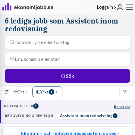
Logga in
6 lediga jobb som Assistent inom
redovisning
Sök
Ort
Yrke
1
AKTIVA FILTER
1
Rensa alla
Assistent inom redovisning
REDOVISNING & REVISION
Ekonomi- och redovisningsassistent sökes -