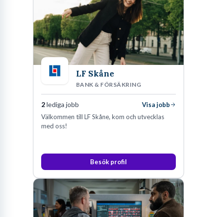
LF Skåne
BANK & FÖRSÄKRING
2
lediga jobb
Visa jobb
Välkommen till LF Skåne, kom och utvecklas
med oss!
Besök profil