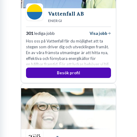
Vattenfall AB
ENERGI
301
lediga jobb
Visa jobb
Hos oss på Vattenfall får du möjlighet att ta
stegen som driver dig och utvecklingen framåt.
En av våra främsta utmaningar är att hitta nya,
effektiva och förnybara energikällor för
en hållbar framtid. För att lyckas behöver vi bli
fler medarbetare som vill göra skillnad.
Besök profil