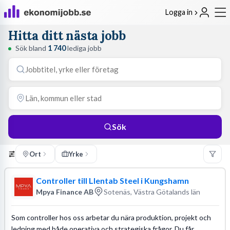
Logga in
Hitta ditt nästa jobb
Sök bland
1 740
lediga jobb
Sök
Ort
Yrke
Controller till Llentab Steel i Kungshamn
Mpya Finance AB
Sotenäs, Västra Götalands län
Som controller hos oss arbetar du nära produktion, projekt och
ledning med både operativa och strategiska frågor. Du får