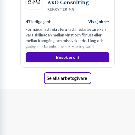
AxÖ Consulting
REKRYTERING
47
lediga jobb
Visa jobb
Förmågan att rekrytera rätt medarbetare kan
vara skillnaden mellan vinst och förlust eller
mellan framgång och misslyckande. Lång och
gedigen erfarenhet av rekrytering samt
konsultverksamhet har lärt oss just det.
Besök profil
Se alla arbetsgivare