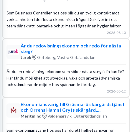
Som Business Controller hos oss blir du en tydlig kontakt mot
verksamheten i de flesta ekonomiska frågor. Du kliver in i ett
team där skratt, omtanke och glimten i ögat är en hygienfaktor.
2026-08-10
Är du redovisningsekonom och redo för nästa
steg?
Jurek
Göteborg, Västra Götalands län
Är du en redovisningsekonom som söker nästa steg i din karriär?
Här får du möjlighet att utvecklas, växa och arbeta i dynamiska
och stimulerande miljöer hos spännande företag.
2026-08-12
Ekonomiansvarig till Gräsmarö skärgårdstjänst
och Orrens Hamn i Gryts skärgård,
Valdemarsvik - Meritmind
Meritmind
Valdemarsvik, Östergötlands län
Som ekonomiansvarig hos oss har du ett helhetsansvar för