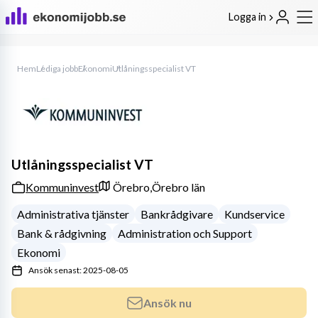
Logga in
Hem
Lediga jobb
Ekonomi
Utlåningsspecialist VT
Utlåningsspecialist VT
Kommuninvest
Örebro,
Örebro län
Administrativa tjänster
Bankrådgivare
Kundservice
Bank & rådgivning
Administration och Support
Ekonomi
Ansök senast: 2025-08-05
Ansök nu