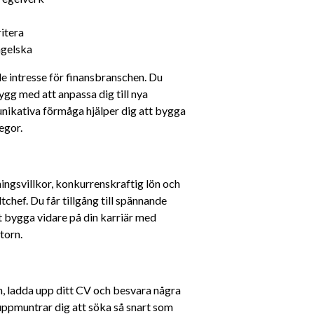
ritera
ngelska
e intresse för finansbranschen. Du 
ygg med att anpassa dig till nya 
kativa förmåga hjälper dig att bygga 
egor.
ngsvillkor, konkurrenskraftig lön och 
hef. Du får tillgång till spännande 
t bygga vidare på din karriär med 
torn.
 ladda upp ditt CV och besvara några 
uppmuntrar dig att söka så snart som 