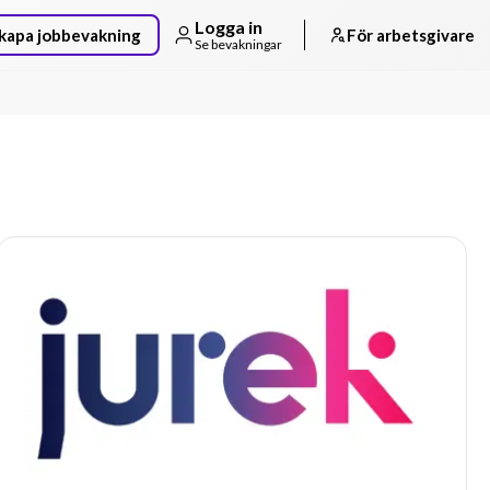
Logga in
kapa jobbevakning
För arbetsgivare
Se bevakningar