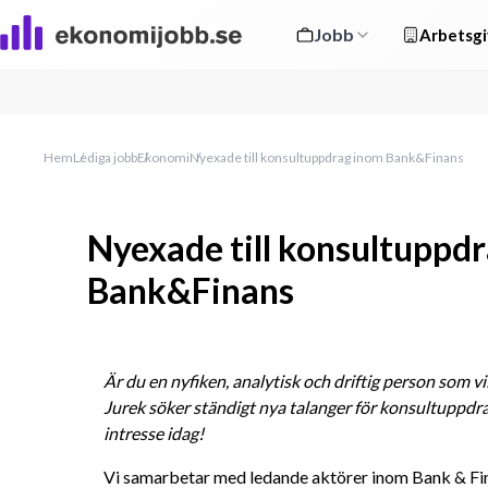
Jobb
Arbetsgi
Hem
Lediga jobb
Ekonomi
Nyexade till konsultuppdrag inom Bank&Finans
Nyexade till konsultuppd
Bank&Finans
Är du en nyfiken, analytisk och driftig person som vi
Jurek söker ständigt nya talanger för konsultuppdra
intresse idag!
Vi samarbetar med ledande aktörer inom Bank & Fina