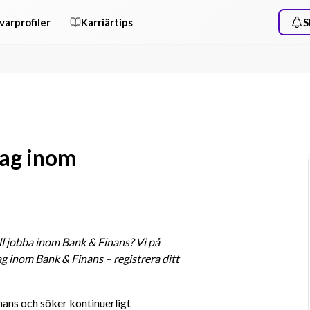
varprofiler
Karriärtips
S
rag inom
ll jobba inom Bank & Finans? Vi på 
g inom Bank & Finans – registrera ditt 
ns och söker kontinuerligt 