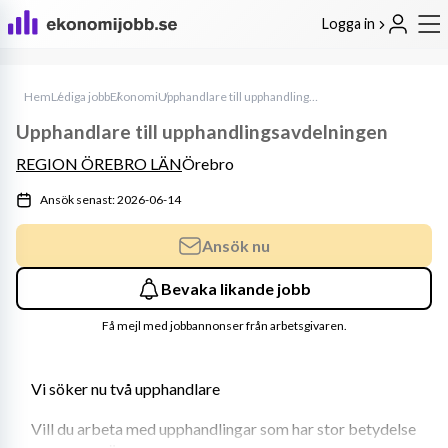
Logga in
Hem
Lediga jobb
Ekonomi
Upphandlare till upphandlingsavdelningen
Upphandlare till upphandlingsavdelningen
REGION ÖREBRO LÄN
Örebro
Ansök senast: 2026-06-14
Ansök nu
Bevaka likande jobb
Få mejl med jobbannonser från arbetsgivaren.
Vi söker nu två upphandlare
Vill du arbeta med upphandlingar som har stor betydelse 