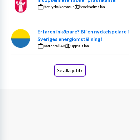
ansökningsdatum.
Botkyrka kommun
Stockholms län
Arbetsuppgifter och ansvarsområden
Vill du arbeta strategiskt med inköp i en internationell 
Erfaren inköpare? Bli en nyckelspelare i
och teknikintensiv miljö? Siemens Energy i Finspång 
Sveriges energiomställning!
söker nu en driven och affärsmässig strategisk inköpare 
Vattenfall AB
Uppsala län
som vill vara med och utveckla framtidens 
leverantörsrelationer och inköpsstrategier.
Om rollen
Se alla jobb
Som strategisk inköpare ansvarar du för delar av 
leverantörsbasen där du arbetar med att välja, utveckla 
och hantera leverantörer. Rollen innebär ett nära 
samarbete med både globala inköpsteam och interna 
funktioner för att säkerställa effektiva och hållbara 
inköpslösningar.
Du kommer bland annat att: