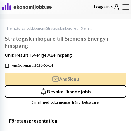
Logga in
Hem
Lediga jobb
Ekonomi
Strategisk inköpare till Siemens Energy i Finspång
Strategisk inköpare till Siemens Energy i
Finspång
Unik Resurs i Sverige AB
Finspång
Ansök senast: 2026-06-14
Ansök nu
Bevaka likande jobb
Få mejl med jobbannonser från arbetsgivaren.
Företagspresentation