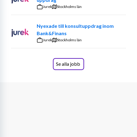
Stöd till styrelse, kommittéer och verksamhet
Jurek
Stockholms län
Övriga kansli och receptionsuppgifter
Nyexade till konsultuppdrag inom
Vi söker dig som
Bank&Finans
Jurek
Är serviceinriktad, noggrann och självgående
Stockholms län
Har god administrativ förmåga och datorvana
Är kommunikativ och trivs i sociala sammanhang
Har erfarenhet av föreningsliv, administration 
Se alla jobb
eller kundservice (meriterande)
Har golfkunskap och/ eller erfarenhet av GIT ( 
meriterande men inget krav) Vi utbildar på plats
Anställningsform och omfattning enligt 
överenskommelse
Vi söker säsong 100% samt extrapersonal främst helger
Urval sker löpande