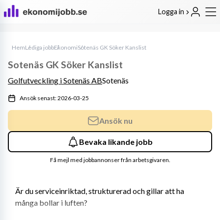
Logga in
Hem
Lediga jobb
Ekonomi
Sotenäs GK Söker Kanslist
Sotenäs GK Söker Kanslist
Golfutveckling i Sotenäs AB
Sotenäs
Ansök senast: 2026-03-25
Ansök nu
Bevaka likande jobb
Få mejl med jobbannonser från arbetsgivaren.
Är du serviceinriktad, strukturerad och gillar att ha 
många bollar i luften?