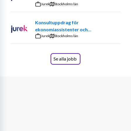
Kontakt: Vara ansiktet utåt i telefon samt sköta 
Jurek
Stockholms län
löpande kontakt med våra kunder och 
leverantörer.
Konsultuppdrag för
ekonomiassistenter och
ekonomiadministratörer
Jurek
Stockholms län
Vem är du?För att trivas i rollen är du en person som 
älskar ordning och reda. Du ser vad som behöver göras 
och drar dig inte för att lyfta luren för att reda ut 
Se alla jobb
oklarheter.
Du har god systemvana och lätt för att lära dig 
nya program. Vi arbetar med Visma, Outlook, 
Office och whatsupp.
Du är noggrann med siffror och detaljer 
(följesedlar och fakturor måste stämma!).
Du kommunicerar obehindrat på svenska och 
Engelska, både i tal och skrift.
Studier inom ekonomi eller tidigare erfarenhet av 
liknande administration är ett stort plus.