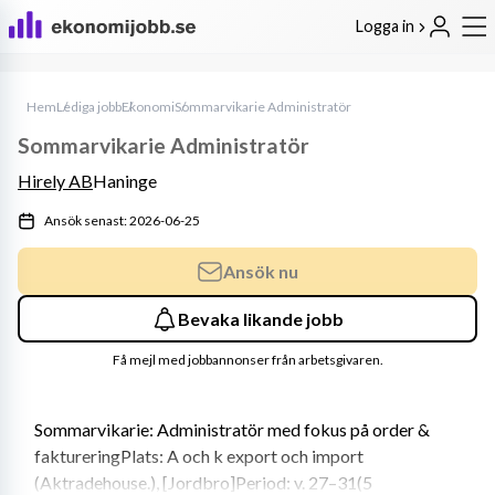
Logga in
Hem
Lediga jobb
Ekonomi
Sommarvikarie Administratör
Sommarvikarie Administratör
Hirely AB
Haninge
Ansök senast: 2026-06-25
Ansök nu
Bevaka likande jobb
Få mejl med jobbannonser från arbetsgivaren.
Sommarvikarie: Administratör med fokus på order & 
faktureringPlats: A och k export och import 
(Aktradehouse.), [Jordbro]Period: v. 27–31(5 