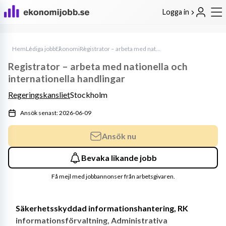
Logga in
Hem
Lediga jobb
Ekonomi
Registrator – arbeta med nationella och internationella handlingar
Registrator – arbeta med nationella och
internationella handlingar
Regeringskansliet
Stockholm
Ansök senast: 2026-06-09
Ansök nu
Bevaka likande jobb
Få mejl med jobbannonser från arbetsgivaren.
Säkerhetsskyddad informationshantering, RK 
informationsförvaltning, Administrativa 