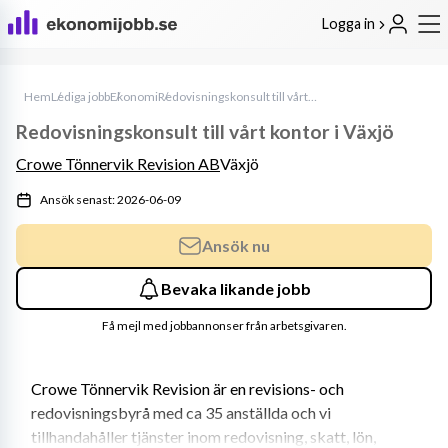
Logga in
Hem
Lediga jobb
Ekonomi
Redovisningskonsult till vårt kontor i Växjö
Redovisningskonsult till vårt kontor i Växjö
Crowe Tönnervik Revision AB
Växjö
Ansök senast: 2026-06-09
Ansök nu
Bevaka likande jobb
Få mejl med jobbannonser från arbetsgivaren.
Crowe Tönnervik Revision är en revisions- och 
redovisningsbyrå med ca 35 anställda och vi 
tillhandahåller tjänster inom redovisning, skatt, lön, 