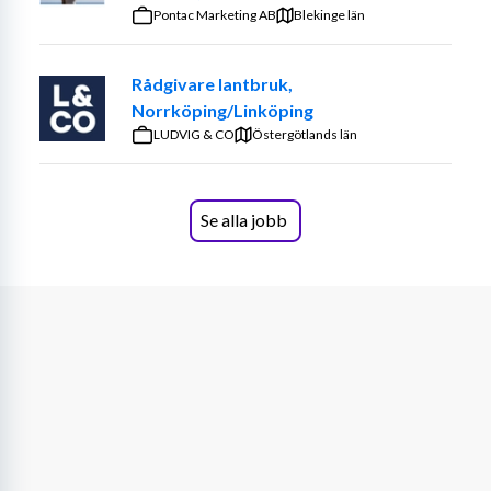
jobba. – Prova på att vara din egen
Pontac Marketing AB
Blekinge län
chef
Rådgivare lantbruk,
Norrköping/Linköping
LUDVIG & CO
Östergötlands län
Se alla jobb