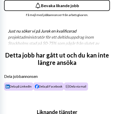
Bevaka likande jobb
Få mejl med jobbannonser från arbetsgivaren.
Just nu söker vi på Jurek en kvalificerad 
projektadministratör för ett deltidsuppdrag inom 
Stockholms stad på 50-75% som pågår från slutet av 
augusti till mitten av december 2026. Har du en stark 
Detta jobb har gått ut och du kan inte
kommunikativ förmåga i skrift, är strukturerad och trivs i 
längre ansöka
en samordnande roll? Välkommen med din ansökan!
Om rollen och arbetsuppgifter
Dela jobbannonsen
Vi söker nu en konsult som ska arbeta som 
Dela på LinkedIn
Dela på Facebook
Dela via mail
projektadministratör i ett stadsövergripande 
utvecklingsarbete kopplat till stadsodlingar och 
gemensamhetsodlingar inom Stockholms stad. 
Uppdraget omfattar 50–75 % och pågår från slutet av 
Liknande tjänster
augusti till mitten av december 2026.