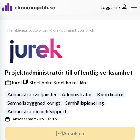
Logga in
Hem
Lediga jobb
Ekonomi
Projektadministratör till offentlig verksamhet
Projektadministratör till offentlig verksamhet
Jurek
Stockholm,
Stockholms län
Administrativa tjänster
Administratör
Koordinator
Samhällsbyggnad, övrigt
Samhällsplanering
Administration och Support
Ansök senast: 2026-07-16
Ansök nu