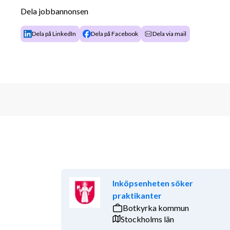
Dela jobbannonsen
Är noggrann, självgående och har lätt för att 
Trivs med att arbeta i system och har god IT
Dela på LinkedIn
Dela på Facebook
Dela via mail
Har B-körkort
Behärskar svenska och engelska i både tal oc
Att vara en trygg och lösningsorienterad kontakt för
del av din vardag. Du bidrar med energi till teamet o
känns lite enklare.
Frågor om tjänsten och processen besvaras av Aman
Intervjuer sker löpande så skicka gärna in din ansök
tas endast emot via annonsen.
Välkommen med din ansökan!
Inköpsenheten söker
praktikanter
Botkyrka kommun
Stockholms län