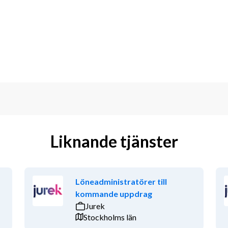
prioritera
-vana
h skrift
 både kollegor och kunder är en stor 
ch är en sådan person som gör att allt 
da Svenberg, 076-009 77 46. 
an så snart som möjligt. Ansökningar 
Liknande tjänster
Löneadministratörer till
kommande uppdrag
Jurek
Stockholms län