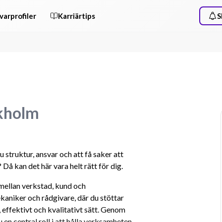
varprofiler
Karriärtips
S
ckholm
 struktur, ansvar och att få saker att 
Då kan det här vara helt rätt för dig.
 mellan verkstad, kund och 
aniker och rådgivare, där du stöttar 
t, effektivt och kvalitativt sätt. Genom 
en central roll i att hålla verksamheten 