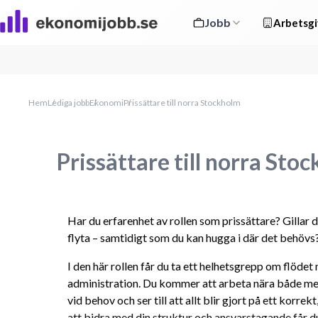
Jobb
Arbetsgi
Hem
Lediga jobb
Ekonomi
Prissättare till norra Stockholm
Prissättare till norra Sto
Har du erfarenhet av rollen som prissättare? Gillar du
flyta – samtidigt som du kan hugga i där det behövs? 
I den här rollen får du ta ett helhetsgrepp om flödet
administration. Du kommer att arbeta nära både mek
vid behov och ser till att allt blir gjort på ett korrek
att bidra med din struktur och ansvarstagande får du 