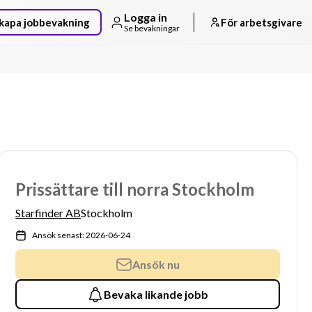
Logga in
kapa jobbevakning
För arbetsgivare
Se bevakningar
Prissättare till norra Stockholm
Starfinder AB
Stockholm
Ansök senast: 2026-06-24
Ansök nu
Bevaka likande jobb