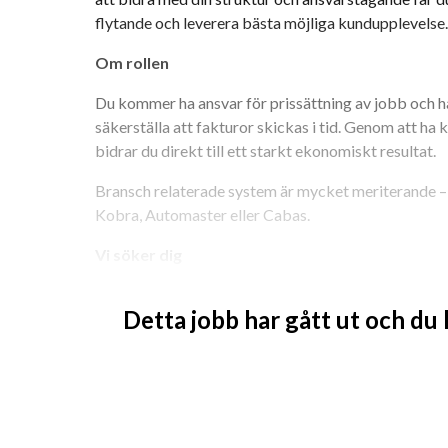
flytande och leverera bästa möjliga kundupplevelse.
Om rollen
Du kommer ha ansvar för prissättning av jobb och h
säkerställa att fakturor skickas i tid. Genom att ha k
bidrar du direkt till ett starkt ekonomiskt resultat.
Bransch relaterade system är mycket meriterande – 
Kobra, Automaster eller Cabas.
Vi söker dig
Du har med fördel arbetat i liknande roll i minst någr
Detta jobb har gått ut och du
reda. Du är prestigelös, ansvarstagande och tycker att 
extra. Det är lika viktigt att du är strukturerad och 
lagspelare.
Vi tror att du:
Har erfarenhet som servicerådgivare eller p