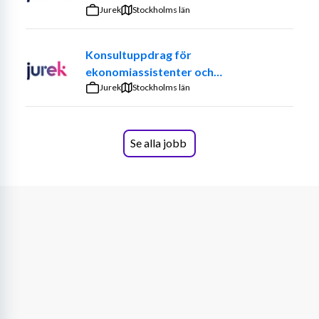
Jurek
Stockholms län
Ansvara för löpande administration, fakturering, 
orderhantering och arbete i webbshop.
Konsultuppdrag för
Kontakt med leverantörer, kunder och 
ekonomiassistenter och
samarbetspartners.
ekonomiadministratörer
Jurek
Stockholms län
Stötta båda butikerna i administrativa frågor 
kopplat till försäljning och lager.
Samordna interna rutiner och bidra till struktur 
Se alla jobb
och effektivisering.
Löpande bokföring, ekonomi och uppföljning.
Vara delaktig i att utveckla arbetssätt och 
processer.
Vi ser att du har
Erfarenhet av administrativt arbete, gärna med 
inslag av ekonomi.
God datorvana och erfarenhet av affärssystem.
Förmåga att arbeta strukturerat, självständigt 