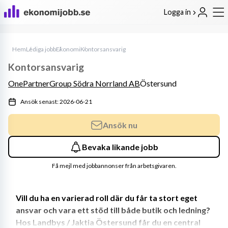
Logga in
Hem
Lediga jobb
Ekonomi
Kontorsansvarig
Kontorsansvarig
OnePartnerGroup Södra Norrland AB
Östersund
Ansök senast: 2026-06-21
Ansök nu
Bevaka likande jobb
Få mejl med jobbannonser från arbetsgivaren.
Vill du ha en varierad roll där du får ta stort eget 
ansvar och vara ett stöd till både butik och ledning? 
Hos Landbys / Jaktia Östersund får du en central 