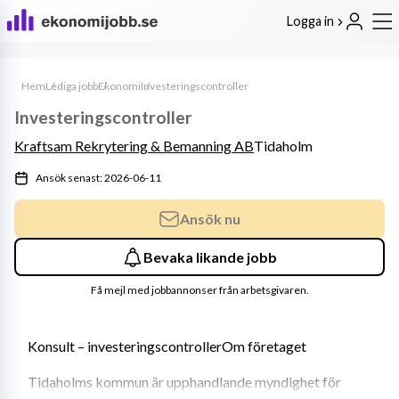
Logga in
Hem
Lediga jobb
Ekonomi
Investeringscontroller
Investeringscontroller
Kraftsam Rekrytering & Bemanning AB
Tidaholm
Ansök senast: 2026-06-11
Ansök nu
Bevaka likande jobb
Få mejl med jobbannonser från arbetsgivaren.
Konsult – investeringscontrollerOm företaget
Tidaholms kommun är upphandlande myndighet för 