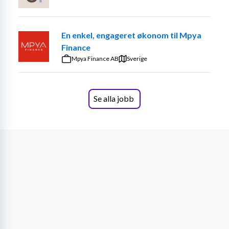
kommunens controllerteam inom enheten för ekonomi 
och verksamhetsstyrning.
En enkel, engageret økonom til Mpya
Konsulten ska kunna arbeta på plats i Stadshuset i 
Finance
Tidaholm. Viss möjlighet till distansarbete kan 
Mpya Finance AB
förekomma efter överenskommelse och godkännande.
Sverige
Roll och ansvar
Se alla jobb
Som investeringscontroller kommer du bland annat att:
Ansvara för framtagandet av projektens budget, 
kalkyler, prognoser och verksamhetsplanering
Ansvara för löpande uppföljning genom analys av 
ekonomiskt utfall och nyckeltal
Leda arbetet med statusrapportering för projekt
Ansvara för framtagande av investeringskalkyler 
och ekonomisk granskning av beslutsunderlag
Driva arbetet inom ramen för kommunens 
processer, riktlinjer och policys