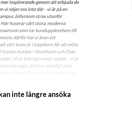
ch mer inspirerande genom att erbjuda de 
 nöjer oss inte där - vi är på en 
 Campus Jollyroom strax utanför 
 Här huserar vårt stora, moderna 
howroom som tar kundupplevelsen till 
etare, därför har vi även ett 
 att vårt team är i toppform för att möta 
 fysiska butiker i Stockholm och Oslo 
n. Vi är inte bara med i spelet - vi är 
innande laget. Vi letar ständigt efter 
öra skillnad. Så om du är redo att vara 
gar och redo att ta nästa steg i din 
 kan inte längre ansöka
köpsassistent hos oss kommer du att 
sistenter för att säkerställa att vi 
s. Du blir en del av ett dynamiskt team 
tiva sortiment för barnfamiljer!
ggningsprocessen och masterdata. Du får 