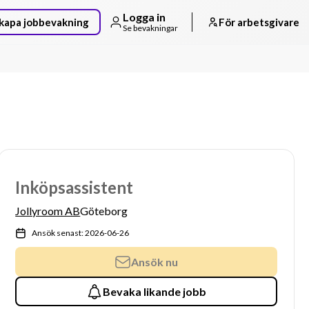
Logga in
kapa jobbevakning
För arbetsgivare
Se bevakningar
Inköpsassistent
Jollyroom AB
Göteborg
Ansök senast: 2026-06-26
Ansök nu
Bevaka likande jobb