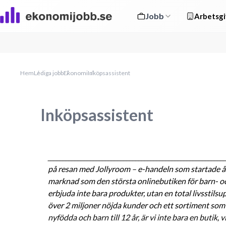
Jobb
Arbetsgi
Hem
Lediga jobb
Ekonomi
Inköpsassistent
Inköpsassistent
_________________________________________________________
på resan med Jollyroom – e-handeln som startade 
marknad som den största onlinebutiken för barn- och
erbjuda inte bara produkter, utan en total livsstilsup
över 2 miljoner nöjda kunder och ett sortiment som 
nyfödda och barn till 12 år, är vi inte bara en butik, v