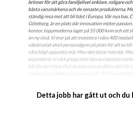
brinner för att göra familjelivet enklare, roligare o
bästa varumärkena och de senaste produkterna. Men vi
ständig resa mot att bli bäst i Europa. Vår nya bas,
Göteborg, är en plats där innovation möter passion.
kontor, toppmoderna lager på 55 000 kvm och ett s
en ny nivå. Vi tror på att investera i våra 400 medarb
välutrustat stort personalgym på plats för att se till
våra högt uppsatta mål. Men det slutar inte där. Med
expanderar vi vårt grepp över den europeiska marknade
här för att vinna. Och du kan vara en del av det här v
talanger som delar vår passion och vår drivkraft att g
en del av något stort, om du är hungrig efter utmanin
karriär, då är Jollyroom platsen för dig. 
Detta jobb har gått ut och du
Är du redo att ta din karriär till nästa nivå? Som In
arbeta nära Produktchef, Inköpare och andra Inköpsas
alltid har rätt produkter, vid rätt tid och till rätt pri
som ansvarar för att erbjuda branschens mest attrak
I denna spännande roll ligger ditt fokus på orderlä