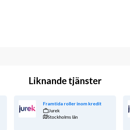
nstebilar samt lönerevision och 
r och processer för ökad 
om HR, lön eller 
Liknande tjänster
 års erfarenhet av löneadministration 
r kollektivavtal, grundläggande 
ystem, gärna Flex HRM. Har du 
t är det meriterande, likaså om du 
Framtida roller inom kredit
outsourcad lönebyrå eller med 
Jurek
ning.
Stockholms län
och noggrann med stark 