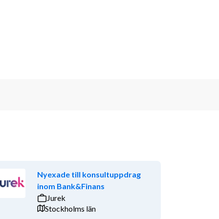
Nyexade till konsultuppdrag
inom Bank&Finans
Jurek
Stockholms län