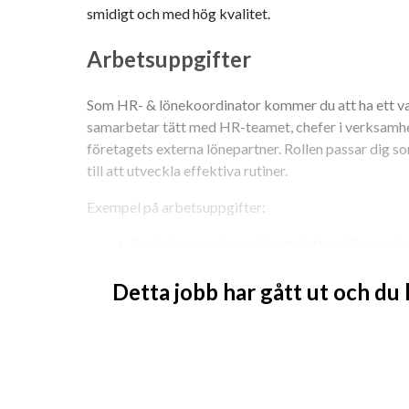
smidigt och med hög kvalitet.
Arbetsuppgifter
Som HR- & lönekoordinator kommer du att ha ett va
samarbetar tätt med HR-teamet, chefer i verksamh
företagets externa lönepartner. Rollen passar dig som 
till att utveckla effektiva rutiner.
Exempel på arbetsuppgifter:
Samla in, granska och komplettera löneunde
löneleverantör
Detta jobb har gått ut och du
Säkerställa kvalitet i lönekörningar och rapp
Hantera anställningsavtal, intyg och person
Administrera frånvaro, semester och övriga 
Stötta chefer och medarbetare i frågor koppl
Kontakter med myndigheter som Försäkring
Ta fram rapporter och statistik, exempelvis k