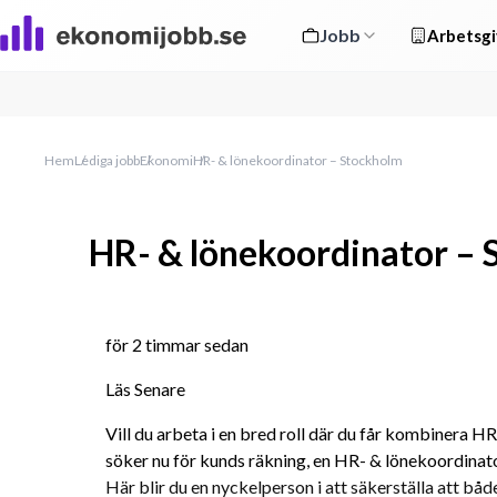
Jobb
Arbetsgi
Hem
Lediga jobb
Ekonomi
HR- & lönekoordinator – Stockholm
HR- & lönekoordinator –
för 2 timmar sedan
Läs Senare
Vill du arbeta i en bred roll där du får kombinera H
söker nu för kunds räkning, en HR- & lönekoordinator
Här blir du en nyckelperson i att säkerställa att bå