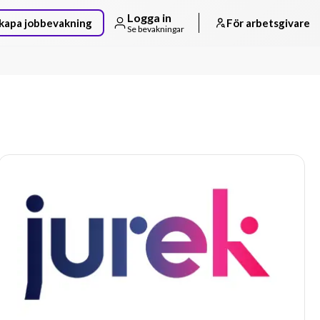
Logga in
kapa jobbevakning
För arbetsgivare
Se bevakningar