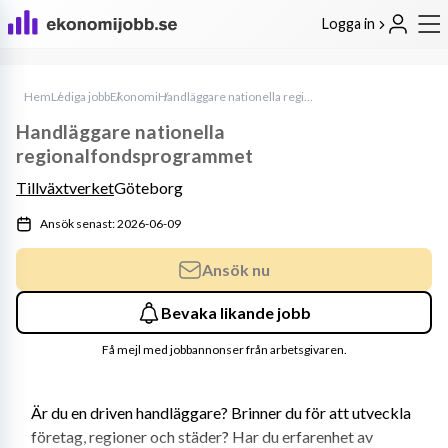
Logga in
Hem
Lediga jobb
Ekonomi
Handläggare nationella regionalfondsprogrammet
Handläggare nationella
regionalfondsprogrammet
Tillväxtverket
Göteborg
Ansök senast: 2026-06-09
Ansök nu
Bevaka likande jobb
Få mejl med jobbannonser från arbetsgivaren.
Är du en driven handläggare? Brinner du för att utveckla 
företag, regioner och städer? Har du erfarenhet av 