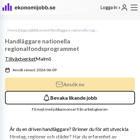
Logga in
Hem
Lediga jobb
Ekonomi
Handläggare nationella regionalfondsprogrammet
Handläggare nationella
regionalfondsprogrammet
Tillväxtverket
Malmö
Ansök senast: 2026-06-09
Ansök nu
Bevaka likande jobb
Få mejl med jobbannonser från arbetsgivaren.
Är du en driven handläggare? Brinner du för att utveckla 
företag, regioner och städer? Har du erfarenhet av 