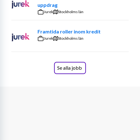
Europeiska regionalfonden. Det innefattar även att 
uppdrag
bereda och handlägga projekt. Man kommer att delta i 
Jurek
Stockholms län
olika interna arbetsgrupper för bla. förenkling och 
effektivt genomförande. Som handläggare kommer man 
Framtida roller inom kredit
även att hålla i mobiliseringsaktiviteter för att få fler 
Jurek
Stockholms län
sökande till programmet. För att lyckas med arbetet 
kommer man behöva ha täta kontakter med 
projektägare och andra intressenter.
Se alla jobb
Ditt tjänstgöringsställe är på något av följande kontor: 
Göteborg eller Malmö
Resor förekommer i tjänsten
Vi söker dig som har:
Relevant högskoleutbildning eller relevant 
erfarenhet som bedöms som likvärdig
God kännedom om regionalfonden och EUs 
sammanhållningspolitik och erfarenhet av 