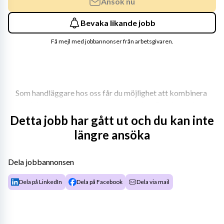
Ansök nu
Bevaka likande jobb
Få mejl med jobbannonser från arbetsgivaren.
Som handläggare hos oss får du möjlighet att kombinera 
administrativt ansvar med handläggning. Du bidrar till 
samordning, kvalitet och utveckling av avdelningens 
Detta jobb har gått ut och du kan inte
processer och får en central roll i verksamhetens 
längre ansöka
administrativa arbete.
Dela jobbannonsen
Din roll
Dela på LinkedIn
Dela på Facebook
Dela via mail
I rollen ansvarar du för att självständigt kvalitetssäkra 
avdelningens handläggning, stärka den interna 
koordineringen samt bidra till att utveckla och 