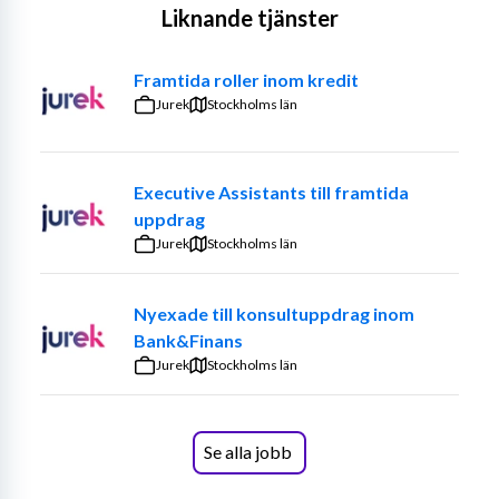
effektivisera avdelningens rutiner och processer. Du 
Liknande tjänster
avlastar även avdelningschefen i olika administrativa 
uppgifter och rapporterar direkt till avdelningschefen 
Framtida roller inom kredit
för myndighetsstöd.
Jurek
Stockholms län
Dina huvudsakliga arbetsuppgifter inkluderar:
Administrativt stöd till avdelningschefen med 
Executive Assistants till framtida
kalender- och mötesplanering, protokoll, 
uppdrag
korrespondens, diarieföring och uppföljning.
Jurek
Stockholms län
Koordinering mellan avdelningens åtta enheter. 
Initiera och följa upp beslut, sammanställa 
underlag och statusrapporter.
Nyexade till konsultuppdrag inom
Ansvarar över planering och uppföljning av 
Bank&Finans
ärenden till avdelningens ledningsgrupp.
Jurek
Stockholms län
Handläggning under eget ansvar enligt särskilt 
beslut – ta emot ärenden, förbereda 
beslutsunderlag och utredningar, genomföra 
Se alla jobb
faktagranskning, samla in bilagor, göra formell 
kontroll samt fatta beslut enligt 