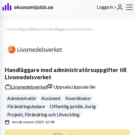
Logga in
Hem
Lediga jobb
Ekonomi
Handläggare med administratörsuppgifter till Livsmedelsverket
Handläggare med administratörsuppgifter till
Livsmedelsverket
Livsmedelsverket
Uppsala,
Uppsala län
Administratör
Assistent
Koordinator
Förändringsledare
Offentlig juridik, övrig
Projekt, Förändring och Utveckling
Ansök senast: 2025-12-08