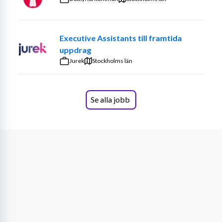
ett högt tempo.
Eftersom vi alltid vill arbeta smartare blir du också 
Executive Assistants till framtida
en del av vårt arbete med att utveckla och 
uppdrag
automatisera våra dagliga processer med hjälp av 
Jurek
moderna system och digitala verktyg.
Stockholms län
Vi erbjuder en roll där du får stort eget ansvar och 
verklig möjlighet att påverka ditt arbete. För rätt person 
Se alla jobb
är detta en perfekt språngbräda; genom att bemästra 
kundresan och bidra till effektivare flöden bygger du en 
stabil grund för att på sikt kunna växa och utvecklas 
vidare in i andra roller inom företaget.
Arbetsuppgifter
Hantera kundärenden via mejl och telefon med 
fokus på starka kundrelationer
Vara med och utveckla, effektivisera och 
automatisera våra interna processer och flöden