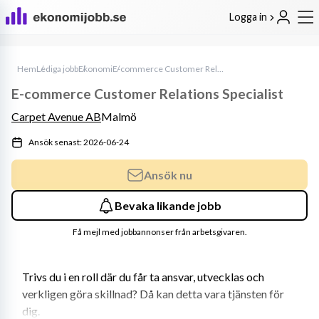
Logga in
Hem
Lediga jobb
Ekonomi
E-commerce Customer Relations Specialist
E-commerce Customer Relations Specialist
Carpet Avenue AB
Malmö
Ansök senast: 2026-06-24
Ansök nu
Bevaka likande jobb
Få mejl med jobbannonser från arbetsgivaren.
Trivs du i en roll där du får ta ansvar, utvecklas och 
verkligen göra skillnad? Då kan detta vara tjänsten för 
dig.