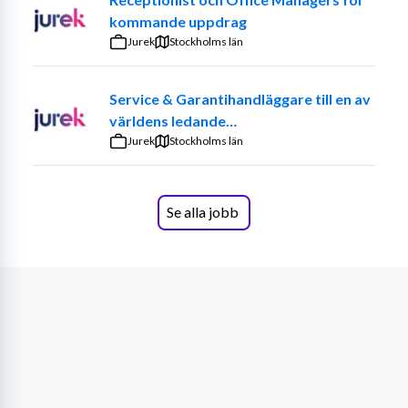
kommande uppdrag
I rollen ingår bland annat att:
Jurek
Stockholms län
Ansvara för löpande dokumentation kring kunder, 
assistansuppdrag och insatser.
Service & Garantihandläggare till en av
Säkerställa att genomförandeplaner är 
världens ledande
uppdaterade och följs upp regelbundet.
premiumbiltillverkare
Jurek
Stockholms län
Dokumentera och följa upp kunders behov, 
förändringar och viktiga händelser.
Hantera avvikelser, rapporter och interna 
Se alla jobb
uppföljningar.
Stödja kundansvariga och arbetsledare med 
dokumentation och administrativa uppgifter.
Säkerställa att dokumentationen följer krav 
enligt LSS, Socialtjänstlagen och interna 
kvalitetsrutiner.
Förbereda underlag inför uppföljningar, möten 
och eventuella kontroller.
Ha kontakt med kunder, anhöriga, assistenter och 