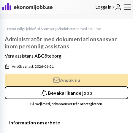
Logga in
Hem
Lediga jobb
Vård & omsorg
Administratör med dokumentationsansvar inom personlig assistans
Administratör med dokumentationsansvar
inom personlig assistans
Vera assistans AB
Göteborg
Ansök senast: 2026-06-21
Ansök nu
Bevaka likande jobb
Få mejl med jobbannonser från arbetsgivaren.
Information om arbete