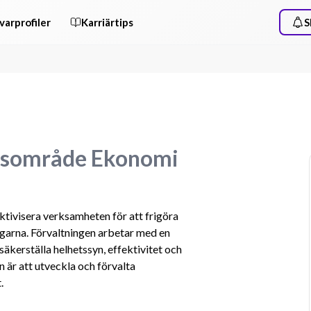
varprofiler
Karriärtips
S
etsområde Ekonomi
tivisera verksamheten för att frigöra 
ngarna. Förvaltningen arbetar med en 
äkerställa helhetssyn, effektivitet och 
 är att utveckla och förvalta 
.