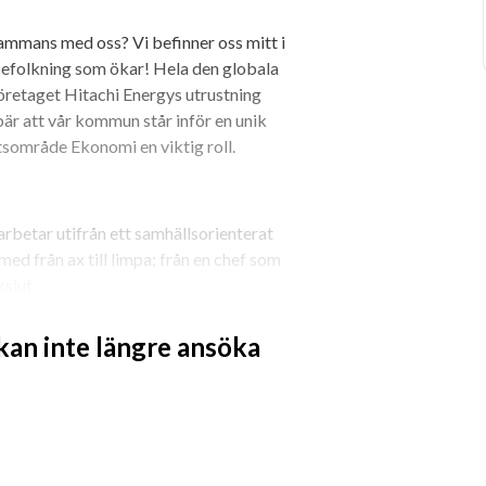
mmans med oss? Vi befinner oss mitt i 
efolkning som ökar! Hela den globala 
öretaget Hitachi Energys utrustning 
är att vår kommun står inför en unik 
tsområde Ekonomi en viktig roll.
rbetar utifrån ett samhällsorienterat 
ed från ax till limpa; från en chef som 
kslut.
 i förvaltningarna. Vi drivs av viljan 
 kan inte längre ansöka
yn av kommunens ekonomiska 
kommunens projekt. Vi är 16 personer 
och utvecklande arbete med trevliga 
e Ekonomi består av tre delar, 