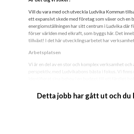
Vill du vara med och utveckla Ludvika Kommun tillsa
ett expansivt skede med företag som växer och en b
energiomställningen har sitt centrum i Ludvika där f
förser världen med elkraft, som byggs här. Det inneb
tillväxt! I det här utvecklingsarbetet har verksamhe
Arbetsplatsen
Vi är en del av en stor och komplex verksamhet och a
perspektiv, med Ludvikabons bästa i fokus. Vi finns m
identifierat sina behov i en budget till ett färdigt bo
Vi jobbar tillsammans med våra medborgare och chefer
Detta jobb har gått ut och du
att stödja och se andra växa och utvecklas.
Vi har genomfört ett förändringsarbete med övers
processer och nu ligger fokus på digitalisering och 
på ekonomi och söker dig som gillar ett utmanande 
kollegor som bjuder på sig själva. Verksamhetsområd