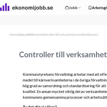
Jobb
Arbetsgi
Hem
Lediga jobb
Ekonomi
Controller till verksamhetsområde Ekonomi
Controller till verksamh
Kommunstyrelsens förvaltning arbetar med att effek
medel till kärnverksamheterna i de övriga förvaltni
hög grad av samordning och standardisering för att s
kvalitet. En annan mycket viktig del av verksamheten
kommunens gemensamma processer och arbetssätt
Är det dig vi söker?