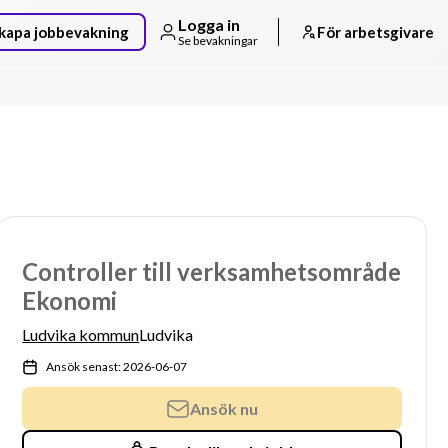
Logga in
kapa jobbevakning
För arbetsgivare
Se bevakningar
Controller till verksamhetsområde
Ekonomi
Ludvika kommun
Ludvika
Ansök senast: 2026-06-07
Ansök nu