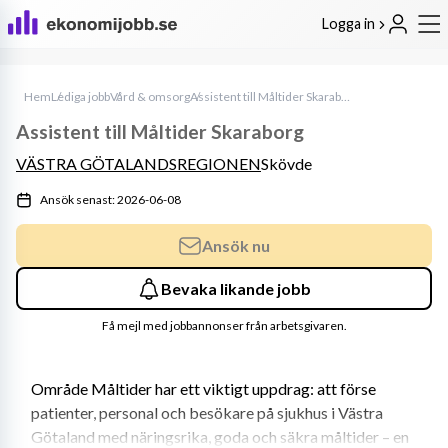
Logga in
Hem
Lediga jobb
Vård & omsorg
Assistent till Måltider Skaraborg
Assistent till Måltider Skaraborg
VÄSTRA GÖTALANDSREGIONEN
Skövde
Ansök senast: 2026-06-08
Ansök nu
Bevaka likande jobb
Få mejl med jobbannonser från arbetsgivaren.
Område Måltider har ett viktigt uppdrag: att förse 
patienter, personal och besökare på sjukhus i Västra 
Götaland med näringsrika, goda och säkra måltider – en 