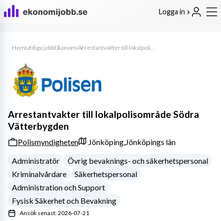
Logga in
Hem
Lediga jobb
Ekonomi
Arrestantvakter till lokalpolisområde Södra Vätterbygden
Arrestantvakter till lokalpolisområde Södra
Vätterbygden
Polismyndigheten
Jönköping,
Jönköpings län
Administratör
Övrig bevaknings- och säkerhetspersonal
Kriminalvårdare
Säkerhetspersonal
Administration och Support
Fysisk Säkerhet och Bevakning
Ansök senast: 2026-07-21