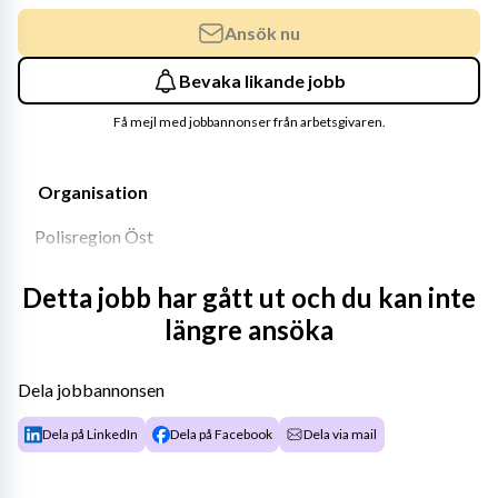
Ansök nu
Bevaka likande jobb
Få mejl med jobbannonser från arbetsgivaren.
 Organisation 
Polisregion Öst
 Kommun 
Detta jobb har gått ut och du kan inte
längre ansöka
Jönköping
 Län 
Dela jobbannonsen
Jönköpings län
Dela på LinkedIn
Dela på Facebook
Dela via mail
 Utlyst 