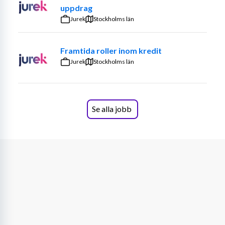
eller i Halmstad. Vi är väldigt målinriktade och måna om 
uppdrag
att ligga steget före, vi är mottagliga för omvärldens nya 
Jurek
Stockholms län
krav på oss – det är så vi utvecklar vår affär och behåller 
positionen som marknadsledare. Vi drivs alla av att göra 
Framtida roller inom kredit
långsiktiga hållbara affärer. Som team visar vi mod och 
Jurek
Stockholms län
engagerar oss för att vara en positiv kraft i samhället 
och i arbetsteamet där vi utmanar varandra till att varje 
dag bli lite bättre och att ha kul på jobbet.
Se alla jobb
Ett hållbarhetsarbete i framkant.
Hållbart företagande är en integrerad del i hur vi inom 
Martin & Servera utvecklar affärer. Vi är övertygade om 
att företag kan förändra samhället till det bättre. Vår 
hållbarhetsstrategi bygger på att maximera affärs- och 
samhällsnytta och samtidigt minimera negativ påverkan 
på människa, djur och natur. Du blir en viktig del av det 
arbete som vi tillsammans gör varje dag för en mer 
hållbar framtid.