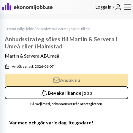
Logga in
Hem
Lediga jobb
Ekonomi
Anbudsstrateg sökes till Martin & Servera i Umeå eller i Halmstad
Anbudsstrateg sökes till Martin & Servera i
Umeå eller i Halmstad
Martin & Servera AB
Umeå
Ansök senast: 2026-06-07
Ansök nu
Bevaka likande jobb
Få mejl med jobbannonser från arbetsgivaren.
Var med och gör varje dag lite godare!