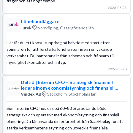
frågor och ett högt tempo.
2026-08-23
Lönehandläggare
Jurek
Norrköping, Östergötlands län
Här får du ett konsultuppdrag på halvtid med start efter
sommaren för att förstärka lönehanteringen i en växande
verksamhet. Du hanterar allt från scheman och frånvaro till
myndighetskontakter och intyg.
2026-08-28
Deltid | Interim CFO – Strategisk finansiell
ledare inom ekonomistyrning och finansiell
utveckling
Vindex AB
Stockholm, Stockholms län
Som Interim CFO hos oss på 60–80 % arbetar du både
strategiskt och operativt med ekonomistyrning och finansiell
planering. Du får använda din erfarenhet från SaaS-bolag för att
stärka verksamhetens styrning och utveckla finansiella