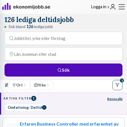
Logga in
126 lediga deltidsjobb
Sök bland
126
lediga jobb
Sök
1
Ort
Yrke
AKTIVA FILTER
1
Rensa alla
Omfattning: Deltid
Erfaren Business Controller med erfarenhet av