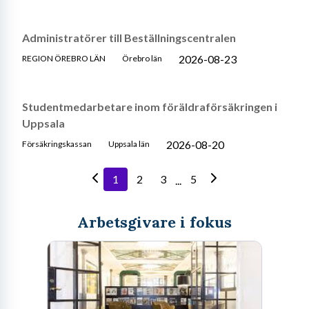
Administratörer till Beställningscentralen
2026-08-23
REGION ÖREBRO LÄN
Örebro län
Studentmedarbetare inom föräldraförsäkringen i
Uppsala
2026-08-20
Försäkringskassan
Uppsala län
1
2
3
5
...
Arbetsgivare i fokus