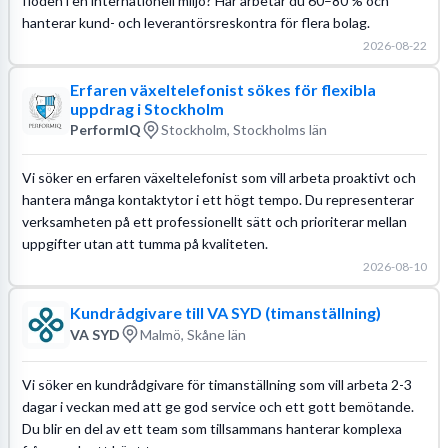
flöden i en internationell miljö? Här arbetar du 60–80 % och
hanterar kund- och leverantörsreskontra för flera bolag.
2026-08-22
Erfaren växeltelefonist sökes för flexibla
uppdrag i Stockholm
PerformIQ
Stockholm, Stockholms län
Vi söker en erfaren växeltelefonist som vill arbeta proaktivt och
hantera många kontaktytor i ett högt tempo. Du representerar
verksamheten på ett professionellt sätt och prioriterar mellan
uppgifter utan att tumma på kvaliteten.
2026-08-10
Kundrådgivare till VA SYD (timanställning)
VA SYD
Malmö, Skåne län
Vi söker en kundrådgivare för timanställning som vill arbeta 2-3
dagar i veckan med att ge god service och ett gott bemötande.
Du blir en del av ett team som tillsammans hanterar komplexa