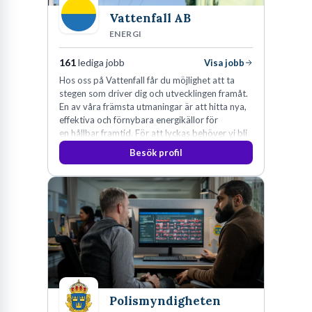
Vattenfall AB
ENERGI
161
lediga jobb
Visa jobb
Hos oss på Vattenfall får du möjlighet att ta
stegen som driver dig och utvecklingen framåt.
En av våra främsta utmaningar är att hitta nya,
effektiva och förnybara energikällor för
en hållbar framtid. För att lyckas behöver vi bli
fler medarbetare som vill göra skillnad.
Besök profil
Polismyndigheten