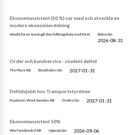
Ekonomiassistent (50 %) var med och utveckla en
modern ekonomiavdelning
Ideella fören Sundsgården folkhögskola med föret
Skåne län
2026-08-31
Order och kundservice - student deltid
2027-01-31
The Place AB
Stockholms län
Deltidsjobb hos Transportstyrelsen
2027-01-31
Academic Work Sweden AB
Örebro län
Ekonomiassistent 50%
2026-09-06
Ww Familjevård AB
Uppsala län