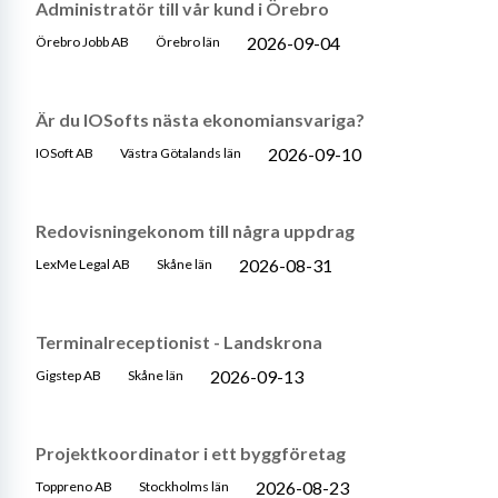
Administratör till vår kund i Örebro
2026-09-04
Örebro Jobb AB
Örebro län
Är du IOSofts nästa ekonomiansvariga?
2026-09-10
IOSoft AB
Västra Götalands län
Redovisningekonom till några uppdrag
2026-08-31
LexMe Legal AB
Skåne län
Terminalreceptionist - Landskrona
2026-09-13
Gigstep AB
Skåne län
Projektkoordinator i ett byggföretag
2026-08-23
Toppreno AB
Stockholms län