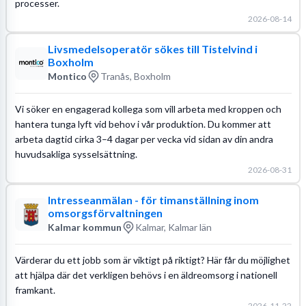
processer.
2026-08-14
Livsmedelsoperatör sökes till Tistelvind i
Boxholm
Montico
Tranås, Boxholm
Vi söker en engagerad kollega som vill arbeta med kroppen och
hantera tunga lyft vid behov i vår produktion. Du kommer att
arbeta dagtid cirka 3–4 dagar per vecka vid sidan av din andra
huvudsakliga sysselsättning.
2026-08-31
Intresseanmälan - för timanställning inom
omsorgsförvaltningen
Kalmar kommun
Kalmar, Kalmar län
Värderar du ett jobb som är viktigt på riktigt? Här får du möjlighet
att hjälpa där det verkligen behövs i en äldreomsorg i nationell
framkant.
2026-11-22