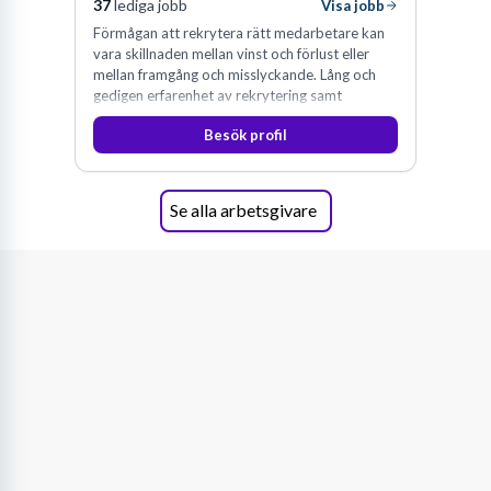
37
lediga jobb
Visa jobb
Förmågan att rekrytera rätt medarbetare kan
vara skillnaden mellan vinst och förlust eller
mellan framgång och misslyckande. Lång och
gedigen erfarenhet av rekrytering samt
konsultverksamhet har lärt oss just det.
Besök profil
Se alla arbetsgivare