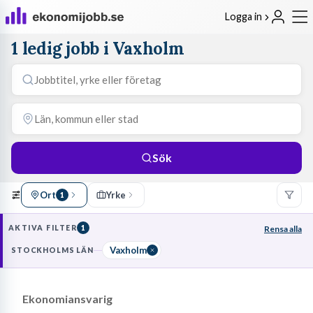
Logga in
1 ledig jobb i Vaxholm
Sök
Ort
Yrke
1
AKTIVA FILTER
1
Rensa alla
Vaxholm
STOCKHOLMS LÄN
Ekonomiansvarig