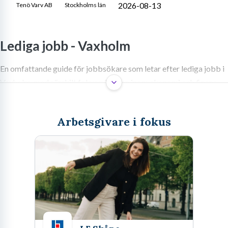
2026-08-13
Tenö Varv AB
Stockholms län
Lediga jobb -
Vaxholm
En omfattande guide för jobbsökare som letar efter lediga jobb i
Vaxholm, med särskilt fokus på yrken inom ekonomi och finans.
Inkluderar information om arbetsmarknaden, karriärråd och
vanliga frågor.
Arbetsgivare i fokus
Vaxholm, denna pärla i Stockholms skärgård, är mer än bara en
idyllisk semesterort. För många representerar staden en unik
möjlighet att kombinera en inspirerande livsstil med en givande
karriär. Här möts historisk charm och ett levande lokalt näringsliv,
vilket skapar en dynamisk och attraktiv arbetsmarknad. Att söka