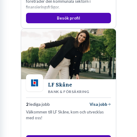
företräder den kommunala sektorn i
finansieringsfrågor.
Besök profil
LF Skåne
BANK & FÖRSÄKRING
2
lediga jobb
Visa jobb
Välkommen till LF Skåne, kom och utvecklas
med oss!