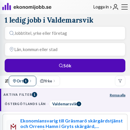
Logga in
1 ledig jobb i Valdemarsvik
Sök
Ort
Yrke
1
AKTIVA FILTER
1
Rensa alla
Valdemarsvik
ÖSTERGÖTLANDS LÄN
Ekonomiansvarig till Gräsmarö skärgårdstjänst
och Orrens Hamn i Gryts skärgård,