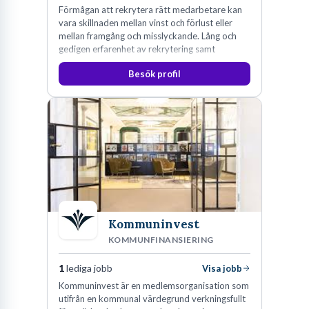
Förmågan att rekrytera rätt medarbetare kan
vara skillnaden mellan vinst och förlust eller
mellan framgång och misslyckande. Lång och
gedigen erfarenhet av rekrytering samt
konsultverksamhet har lärt oss just det.
Besök profil
Kommuninvest
KOMMUNFINANSIERING
1
lediga jobb
Visa jobb
Kommuninvest är en medlemsorganisation som
utifrån en kommunal värdegrund verkningsfullt