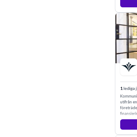
1
lediga 
Kommunin
utifrån e
företräd
finansieri