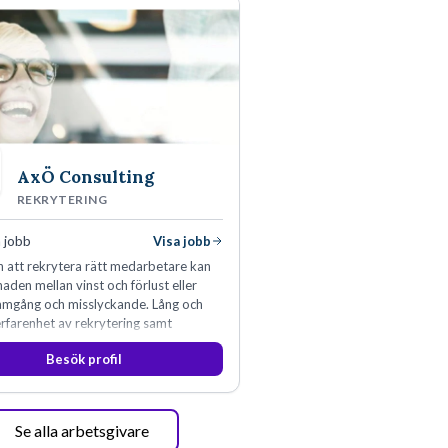
AxÖ Consulting
REKRYTERING
 jobb
Visa jobb
 att rekrytera rätt medarbetare kan
naden mellan vinst och förlust eller
ramgång och misslyckande. Lång och
rfarenhet av rekrytering samt
rksamhet har lärt oss just det.
Besök profil
Se alla arbetsgivare