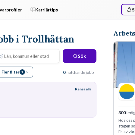
varprofiler
Karriärtips
S
Arbets
obb i Trollhättan
Sök
Fler filter
0
matchande jobb
1
Rensa alla
300
ledi
Hos oss p
stegen so
En av vår