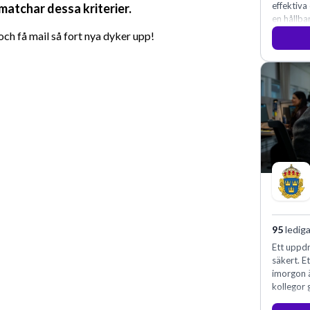
effektiva
 matchar dessa kriterier.
en hållba
fler meda
h få mail så fort nya dyker upp!
95
lediga
Ett uppdr
säkert. E
imorgon 
kollegor g