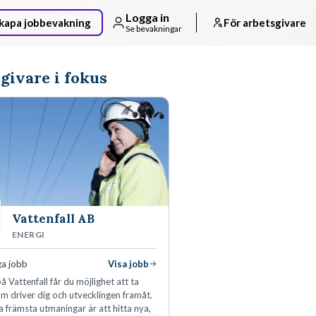
Logga in
kapa jobbevakning
För arbetsgivare
Se bevakningar
givare i fokus
Vattenfall AB
ENERGI
ga jobb
Visa jobb
å Vattenfall får du möjlighet att ta
m driver dig och utvecklingen framåt.
a främsta utmaningar är att hitta nya,