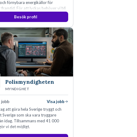
 och förnybara energikällor för
r framtid. För att lyckas behöver vi bli
rbetare som vill göra skillnad.
Besök profil
Polismyndigheten
MYNDIGHET
 jobb
Visa jobb
ag att göra hela Sverige tryggt och
tt Sverige som ska vara tryggare
än idag. Tillsammans med 41 000
ör vi det möjligt.