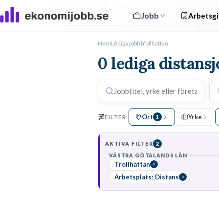
Jobb
Arbetsgi
Hem
Lediga jobb
Trollhättan
0 lediga distansj
Ort
Yrke
FILTER:
1
AKTIVA FILTER
2
VÄSTRA GÖTALANDS LÄN
Trollhättan
Arbetsplats: Distans