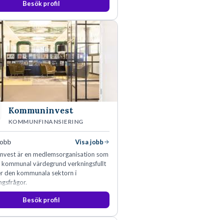
Besök profil
Kommuninvest
KOMMUNFINANSIERING
jobb
Visa jobb
vest är en medlemsorganisation som
n kommunal värdegrund verkningsfullt
er den kommunala sektorn i
ngsfrågor.
Besök profil