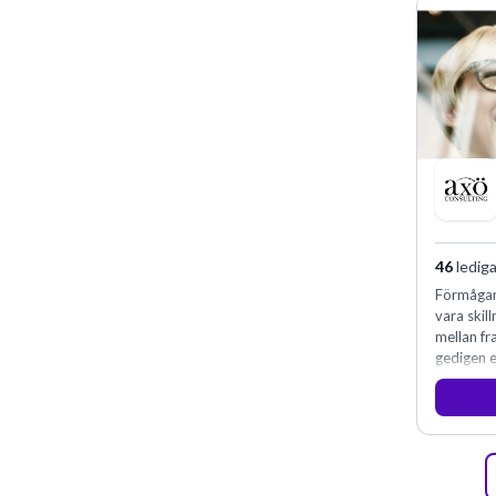
46
lediga
Förmågan
vara skill
mellan f
gedigen e
konsultve