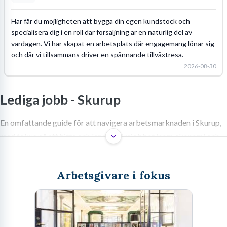
Här får du möjligheten att bygga din egen kundstock och
specialisera dig i en roll där försäljning är en naturlig del av
vardagen. Vi har skapat en arbetsplats där engagemang lönar sig
och där vi tillsammans driver en spännande tillväxtresa.
2026-08-30
Lediga jobb -
Skurup
En omfattande guide för att navigera arbetsmarknaden i Skurup,
med fokus på att hitta och landa drömjobbet inom ekonomi och
andra branscher. Lär dig mer om lokala möjligheter, nätverkande
och hur du anpassar din ansökan.
Arbetsgivare i fokus
Skurup, en pärla i södra Skåne, erbjuder en unik blandning av