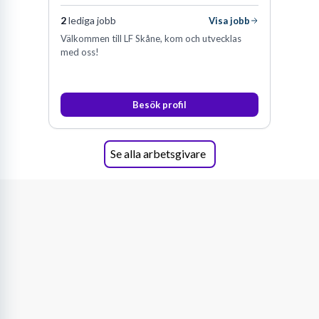
Skurups Fördelar för Arbetssökande
2
lediga jobb
Visa jobb
Välkommen till LF Skåne, kom och utvecklas
Nära till större städer:
Enkel pendling till Malmö, Lund
med oss!
och Ystad.
Livskraftigt näringsliv:
Många små och medelstora
företag med breda roller.
Besök profil
Stark offentlig sektor:
Skurups kommun som en stabil
arbetsgivare.
God livskvalitet:
Nära natur, lugn miljö och ofta kortare
Se alla arbetsgivare
restider till arbetet.
Hitta lediga jobb i Skurup: Din
strategiska guide
Att aktivt söka jobb kräver mer än att bara skicka ut ansökningar.