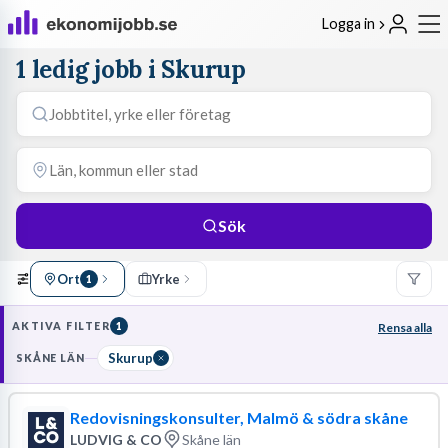
Logga in
1 ledig jobb i Skurup
Sök
Ort
Yrke
1
AKTIVA FILTER
1
Rensa alla
Skurup
SKÅNE LÄN
Redovisningskonsulter, Malmö & södra skåne
LUDVIG & CO
Skåne län