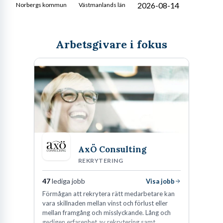
2026-08-14
Norbergs kommun
Västmanlands län
Arbetsgivare i fokus
AxÖ Consulting
REKRYTERING
47
lediga jobb
Visa jobb
Förmågan att rekrytera rätt medarbetare kan
vara skillnaden mellan vinst och förlust eller
mellan framgång och misslyckande. Lång och
gedigen erfarenhet av rekrytering samt