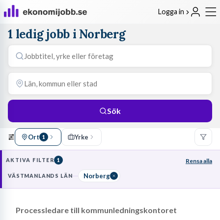
Logga in
1 ledig jobb i Norberg
Sök
Ort
Yrke
1
AKTIVA FILTER
1
Rensa alla
Norberg
VÄSTMANLANDS LÄN
Processledare till kommunledningskontoret