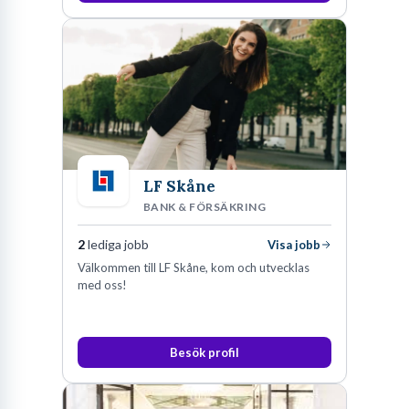
LF Skåne
BANK & FÖRSÄKRING
2
lediga jobb
Visa jobb
Välkommen till LF Skåne, kom och utvecklas
med oss!
Besök profil