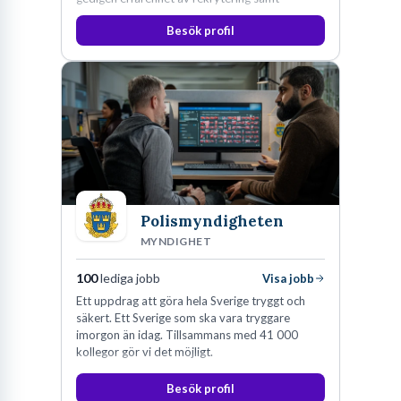
konsultverksamhet har lärt oss just det.
Besök profil
Polismyndigheten
MYNDIGHET
100
lediga jobb
Visa jobb
Ett uppdrag att göra hela Sverige tryggt och
säkert. Ett Sverige som ska vara tryggare
imorgon än idag. Tillsammans med 41 000
kollegor gör vi det möjligt.
Besök profil